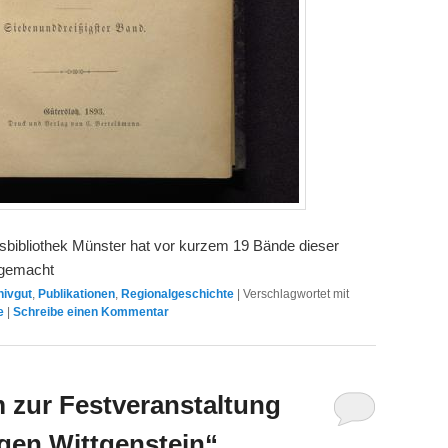
sbibliothek Münster hat vor kurzem 19 Bände dieser
 gemacht
hivgut
,
Publikationen
,
Regionalgeschichte
|
Verschlagwortet mit
e
|
Schreibe einen Kommentar
m zur Festveranstaltung
egen Wittgenstein“