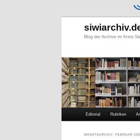
siwiarchiv.d
Blog der Archive im Kreis S
Hauptmenü
Editorial
Rubriken
Ar
Zum
Zum
primären
sekundären
MONATSARCHIV:
FEBRUAR 20