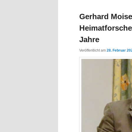
Inhalt
Inhalt
Gerhard Moisel
springen
springen
Heimatforscher
Jahre
Veröffentlicht am
28. Februar 20