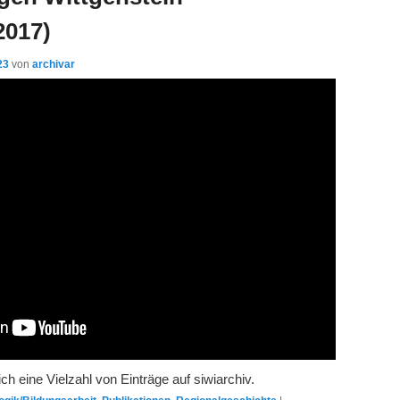
2017)
23
von
archivar
ich eine Vielzahl von Einträge auf siwiarchiv.