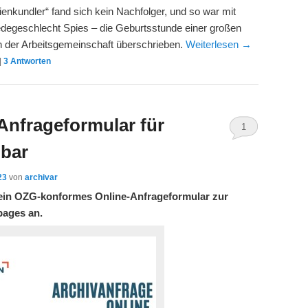
lienkundler“ fand sich kein Nachfolger, und so war mit
egeschlecht Spies – die Geburtsstunde einer großen
 in der Arbeitsgemeinschaft überschrieben.
Weiterlesen
→
|
3
Antworten
Anfrageformular für
1
gbar
23
von
archivar
 ein OZG-konformes Online-Anfrageformular zur
pages an.