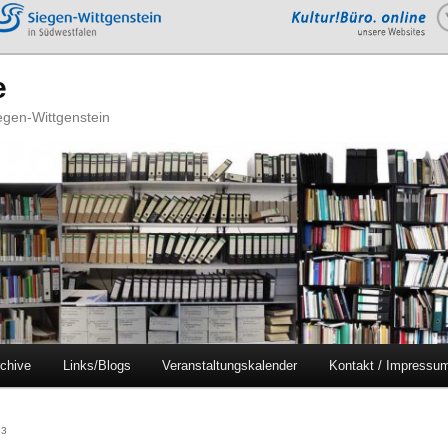
e
iegen-Wittgenstein
chive
Links/Blogs
Veranstaltungskalender
Kontakt / Impressu
23