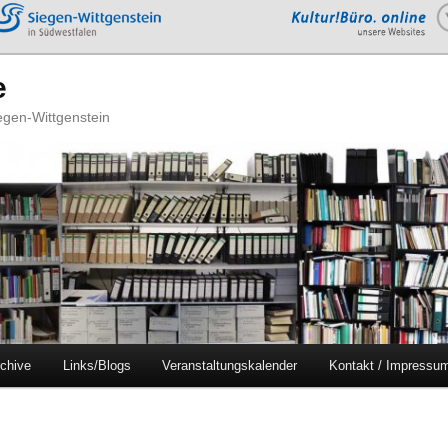
e
iegen-Wittgenstein
chive
Links/Blogs
Veranstaltungskalender
Kontakt / Impressu