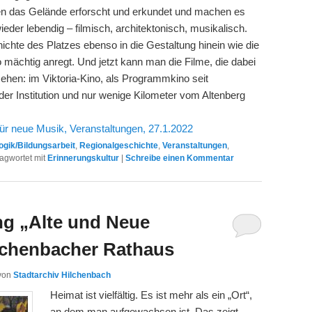
ben das Gelände erforscht und erkundet und machen es
ieder lebendig – filmisch, architektonisch, musikalisch.
hichte des Platzes ebenso in die Gestaltung hinein wie die
o mächtig anregt. Und jetzt kann man die Filme, die dabei
sehen: im Viktoria-Kino, als Programmkino seit
der Institution und nur wenige Kilometer vom Altenberg
für neue Musik, Veranstaltungen, 27.1.2022
gik/Bildungsarbeit
,
Regionalgeschichte
,
Veranstaltungen
,
agwortet mit
Erinnerungskultur
|
Schreibe einen Kommentar
ng „Alte und Neue
lchenbacher Rathaus
von
Stadtarchiv Hilchenbach
Heimat ist vielfältig. Es ist mehr als ein „Ort“,
an dem man aufgewachsen ist. Das zeigt