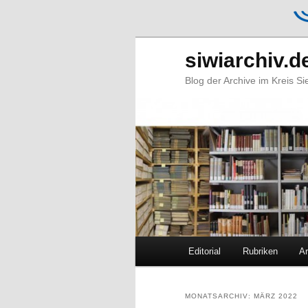
siwiarchiv.d
Blog der Archive im Kreis S
Hauptmenü
Editorial
Rubriken
Ar
Zum
Zum
primären
sekundären
MONATSARCHIV:
MÄRZ 2022