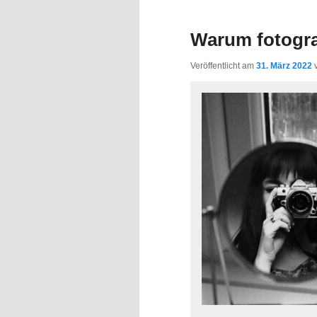
Inhalt
Inhalt
Warum fotogra
springen
springen
Veröffentlicht am
31. März 2022