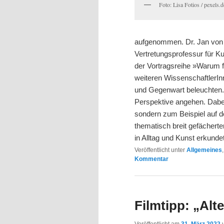
Foto: Lisa Fotios / pexels.d
aufgenommen. Dr. Jan von B
Vertretungsprofessur für Ku
der Vortragsreihe »Warum 
weiteren WissenschaftlerInn
und Gegenwart beleuchten.
Perspektive angehen. Dabei 
sondern zum Beispiel auf de
thematisch breit gefächerten
in Alltag und Kunst erkund
Veröffentlicht unter
Allgemeines
Kommentar
Filmtipp: „Alt
Veröffentlicht am
31. März 2022