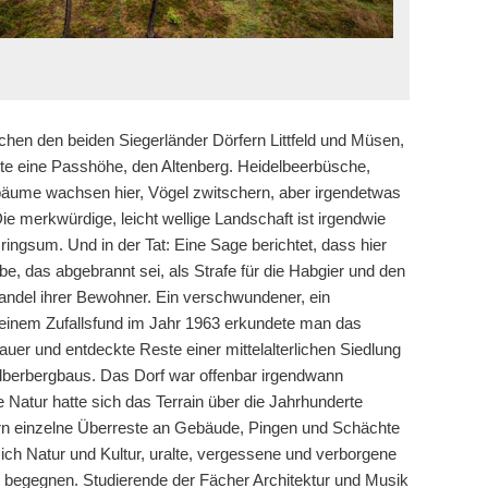
chen den beiden Siegerländer Dörfern Littfeld und Müsen,
tte eine Passhöhe, den Altenberg. Heidelbeerbüsche,
bäume wachsen hier, Vögel zwitschern, aber irgendetwas
ie merkwürdige, leicht wellige Landschaft ist irgendwie
ringsum. Und in der Tat: Eine Sage berichtet, dass hier
be, das abgebrannt sei, als Strafe für die Habgier und den
del ihrer Bewohner. Ein verschwundener, ein
einem Zufallsfund im Jahr 1963 erkundete man das
uer und entdeckte Reste einer mittelalterlichen Siedlung
lberbergbaus. Das Dorf war offenbar irgendwann
 Natur hatte sich das Terrain über die Jahrhunderte
ern einzelne Überreste an Gebäude, Pingen und Schächte
ich Natur und Kultur, uralte, vergessene und verborgene
begegnen. Studierende der Fächer Architektur und Musik