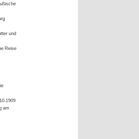
eußische
urg
utter und
ne Reise
ie
.10.1909
rg am