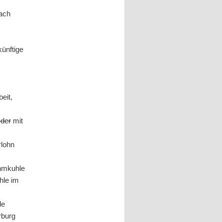
nach
künftige
eit,
 der
mit
rlohn
ehmkuhle
hle im
de
rburg