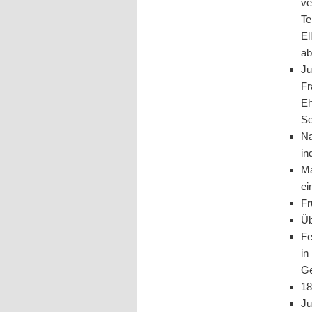
ve
Te
El
ab
Ju
Fr
Eh
Se
Na
in
Ma
ei
Fr
Üb
Fe
in
Ge
18
Ju