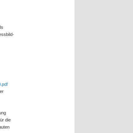
ls
ssbild-
.pdf
er
ung
ür die
auten