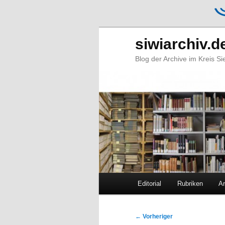
siwiarchiv.d
Blog der Archive im Kreis S
Hauptmenü
Editorial
Rubriken
Ar
Zum
Zum
primären
sekundären
Beitragsnavigation
←
Vorheriger