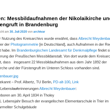
en: Messbildaufnahmen der Nikolaikirche un
tengruft in Brandenburg
licht am
30. Juli 2020
von
archivar
er Nutzung des Kreisarchivs wurde erwähnt, dass
Albrecht Meydenba
ler der
Photogrammetrie
[in Deutschland], auch Aufnahmen in der Re
 habe. Im
Brandenburgischen Landesamt für Denkmalpflege
findet s
ferung der Preußischen Messbildanstalt. Von dort wurde dem Kreisar
ilt, dass insgesamt 22 Messbildaufnahmen aus dem Jahr 1892 der
irche und der Fürstengruft im Unteren Schloss vorhanden sind.
kannt – Prof. Albertz, TU Berlin,
PD-alt-100
,
Link
Lebens
lauf
erinnerungen
Albrecht Meydenbauer
:
boren am 30. April 1834 in Tholey
1. Lebensjahr Besuch der evangelischen Elementarschule in Trier im
rmeliter Schulgebäude