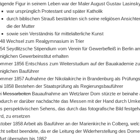
ägende Figur in seinem Leben war der Maler August Gustav Lasinsk
war ursprünglich Protestant und später Katholik
durch biblischen Strauß bestärkten sich seine religiösen Ansichte
die der Mutter
sowie sein Verständnis für mittelalterliche Kunst
48 Wechsel zum Realgymnasium in Trier
54 Seydlitzsche Stipendium vom Verein für Gewerbefleiß in Berlin a
niglichen Gewerbeinstitut erhalten
mmer 1856 Entschluss zum Weiterstudium auf der Bauakademie z
niglichen Bauführer
mmer 1857 Aufnahme der Nikolaikirche in Brandenburg als Prüfungs
i 1858 Bestehen der Staatsprüfung als Regierungsbauführer
ei
Messarbeiten
Bauaufnahme am Wetzlarer Dom stürzte er beinahe 
durch er darüber nachdachte das Messen mit der Hand durch Umk
s perspektivischen Sehens, das durch das fotografische Bild festgeh
rd, zu ersetzen
tober 1858 Arbeit als Bauführer an der Marienkirche in Colberg, welc
cht selbst beendete, da er die Leitung der Widerherstellung des Dome
furt übernahm bis 1862