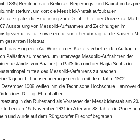
ril [1885] Berufung nach Berlin als Regierungs- und Baurat in das pr
lturministerium, um dort die Messbild-Anstalt aufzubauen
Monate später die Ernennung zum Dr. phil. h. c. der Universität Marb
87 Ausstellung von Messbild-Aufnahmen und Zeichnungen im
nstgewerbeinstitut, sowie ein persönlicher Vortrag für die Kaiserin-M
m gesamten Hofstaat
rch das Eingreifen
Auf Wunsch des Kaisers erhielt er den Auftrag, ei
ch Palästina zu machen, um unterwegs Messbild-Aufnahmen der
inenbestände [von Baalbek] in Palästina und der Hagia Sophia in
nstantinopel mittels des Messbild-Verfahrens zu machen
eine
Tagebuch
Lbenserinnerungen enden mit dem Jahre 1902
 Dezember 1908 verlieh ihm die Technische Hochschule Hannover d
rde eines Dr.-ing. Ehrenhalber
rsetzung in den Ruhestand als Vorsteher der Messbildanstalt am 20
storben am 15. November 1921 im Alter von 88 Jahren in Godesbe
ein und wurde auf dem Rüngsdorfer Friedhof begraben
ter