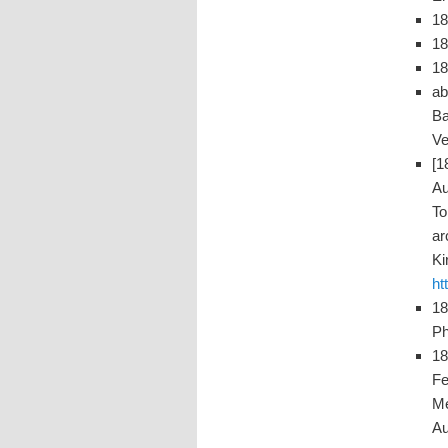
18
18
18
ab
Ba
Ve
[1
Au
To
ar
Ki
ht
18
Ph
18
Fe
Me
Au