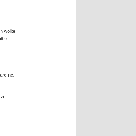
en wollte
ttle
aroline,
 zu