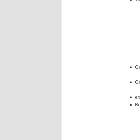
Gr
Gr
er
Br