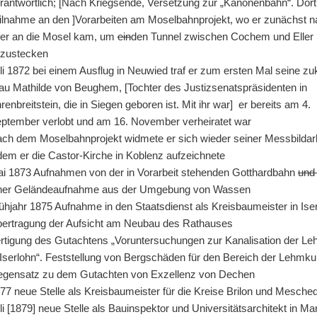
rantwortlich; [Nach Kriegsende, Versetzung zur „Kanonenbahn“. Dort
ilnahme an den ]Vorarbeiten am Moselbahnprojekt, wo er zunächst 
ler an die Mosel kam, um
ein
den Tunnel zwischen Cochem und Eller
zustecken
li 1872 bei einem Ausflug in Neuwied traf er zum ersten Mal seine zu
au Mathilde von Beughem, [Tochter des Justizsenatspräsidenten in
renbreitstein, die in Siegen geboren ist. Mit ihr war] er bereits am 4.
ptember verlobt und am 16. November verheiratet war
ch dem Moselbahnprojekt widmete er sich wieder seiner Messbildarb
dem er die Castor-Kirche in Koblenz aufzeichnete
i 1873 Aufnahmen von der in Vorarbeit stehenden Gotthardbahn
und
ner Geländeaufnahme aus der Umgebung von Wassen
ühjahr 1875 Aufnahme in den Staatsdienst als Kreisbaumeister in Ise
ertragung der Aufsicht am Neubau des Rathauses
rtigung des Gutachtens „Voruntersuchungen zur Kanalisation der L
 Iserlohn“. Feststellung von Bergschäden für den Bereich der Lehmku
gensatz zu dem Gutachten von Exzellenz von Dechen
77 neue Stelle als Kreisbaumeister für die Kreise Brilon und Mesche
li [1879] neue Stelle als Bauinspektor und Universitätsarchitekt in Ma