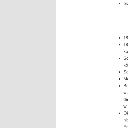
pr
18
18
kö
So
kö
So
Ma
B
wo
de
wi
Ok
ni
Er