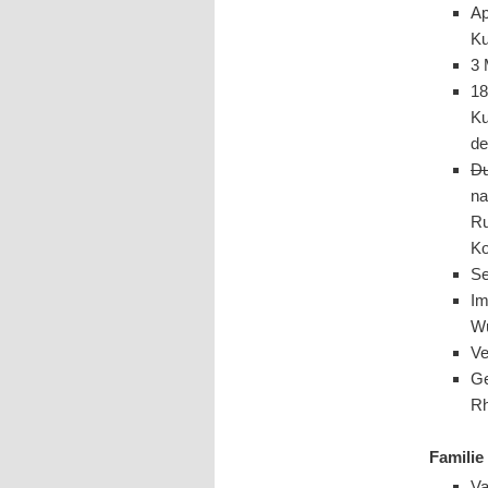
Ap
Ku
3 
18
Ku
de
Du
na
Ru
Ko
S
Im
Wü
Ve
Ge
Rh
Familie
Va