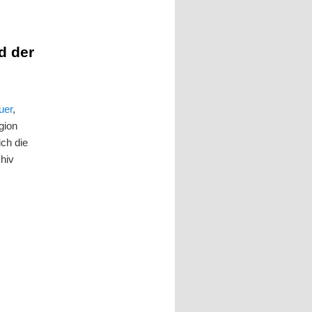
d der
uer
,
gion
ich die
chiv