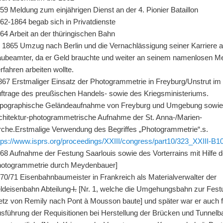
59 Meldung zum einjährigen Dienst an der 4. Pionier Bataillon
62-1864 begab sich in Privatdienste
64 Arbeit an der thüringischen Bahn
 1865 Umzug nach Berlin und die Vernachlässigung seiner Karriere a
ubeamter, da er Geld brauchte und weiter an seinem namenlosen Me
rfahren arbeiten wollte.
867 Erstmaliger Einsatz der Photogrammetrie in Freyburg/Unstrut im
ftrage des preußischen Handels- sowie des Kriegsministeriums.
pographische Geländeaufnahme von Freyburg und Umgebung sowie
chitektur-photogrammetrische Aufnahme der St. Anna-/Marien-
rche.Erstmalige Verwendung des Begriffes „Photogrammetrie“.s.
tps://www.isprs.org/proceedings/XXIII/congress/part10/323_XXIII-B10
68 Aufnahme der Festung Saarlouis sowie des Vorterrains mit Hilfe d
otogrammetrie durch Meydenbauer]
70/71 Eisenbahnbaumeister in Frankreich als Materialverwalter der
ldeisenbahn Abteilung
I.
[Nr. 1, welche die Umgehungsbahn zur Fest
tz von Remily nach Pont à Mousson baute] und später war er auch f
sführung der Requisitionen bei Herstellung der Brücken und Tunnelb