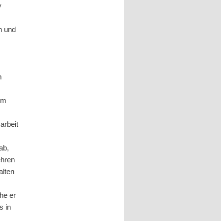
y
n und
m
um
arbeit
ab,
ehren
alten
he er
s in