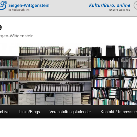
e
iegen-Wittgenstein
chive
Links/Blogs
Veranstaltungskalender
Kontakt / Impressu