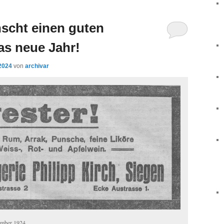
nscht einen guten
as neue Jahr!
2024
von
archivar
ember 1924