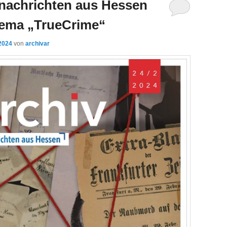
vnachrichten aus Hessen
hema „TrueCrime“
2024
von
archivar