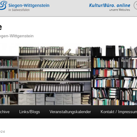
e
iegen-Wittgenstein
chive
Links/Blogs
Veranstaltungskalender
Kontakt / Impressu
024