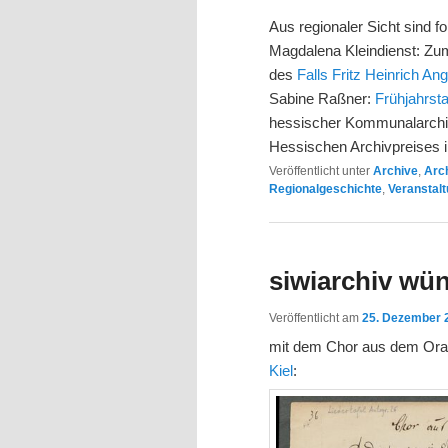
Aus regionaler Sicht sind f
Magdalena Kleindienst: Zu
des
Falls Fritz Heinrich An
Sabine Raßner:
Frühjahrsta
hessischer Kommunalarchi
Hessischen Archivpreises in
Veröffentlicht unter
Archive
,
Arc
Regionalgeschichte
,
Veranstal
siwiarchiv wü
Veröffentlicht am
25. Dezember 
mit dem Chor aus dem Orat
Kiel
: