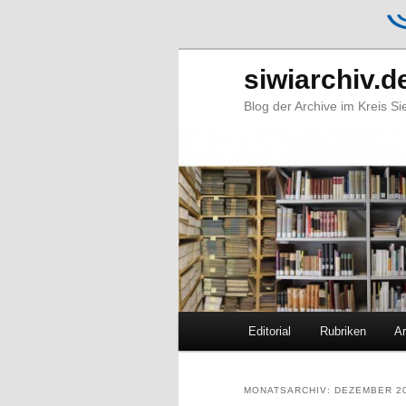
siwiarchiv.d
Blog der Archive im Kreis S
Hauptmenü
Editorial
Rubriken
Ar
Zum
Zum
primären
sekundären
MONATSARCHIV:
DEZEMBER 2