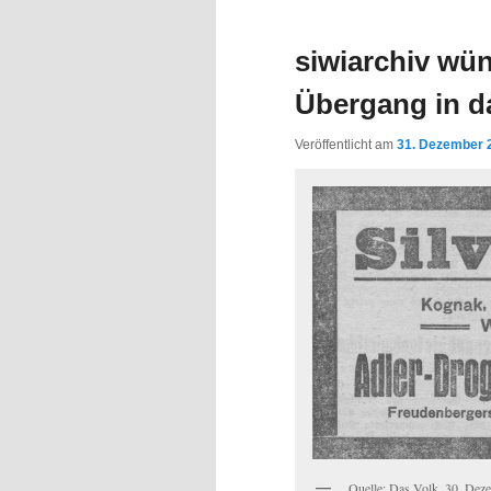
Inhalt
Inhalt
siwiarchiv wü
springen
springen
Übergang in d
Veröffentlicht am
31. Dezember 
Quelle: Das Volk, 30. Dez