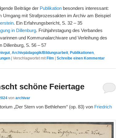
olgende Beiträge der
Publikation
besonders interessant:
m Umgang mit Strafprozessakten im Archiv am Beispiel
gerstein
. Ein Erfahrungsbericht, S. 32 – 35
gung in Dillenburg
. Frühjahrstagung des Verbandes
varinnen und Kommunalarchivare und Verleihung des
 Dillenburg, S. 56 – 57
hivgut
,
Archivpädagogik/Bildungsarbeit
,
Publikationen
,
tungen
|
Verschlagwortet mit
Film
|
Schreibe einen Kommentar
nscht schöne Feiertage
2024
von
archivar
orium „Der Stern von Bethlehem“ (op. 83) von
Friedrich