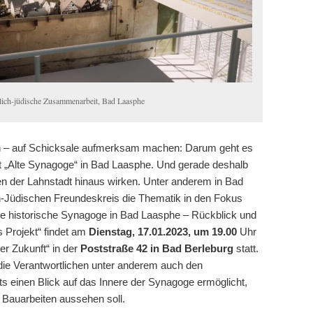
stlich-jüdische Zusammenarbeit, Bad Laasphe
n – auf Schicksale aufmerksam machen: Darum geht es
t „Alte Synagoge“ in Bad Laasphe. Und gerade deshalb
zen der Lahnstadt hinaus wirken. Unter anderem in Bad
ch-Jüdischen Freundeskreis die Thematik in den Fokus
Die historische Synagoge in Bad Laasphe – Rückblick und
s Projekt“ findet am
Dienstag, 17.01.2023, um 19.00
Uhr
der Zukunft“ in der
Poststraße 42 in Bad Berleburg
statt.
ie Verantwortlichen unter anderem auch den
its einen Blick auf das Innere der Synagoge ermöglicht,
 Bauarbeiten aussehen soll.