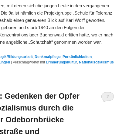
ten, mit denen sich die jungen Leute in den vergangenen
Die 9a ist nämlich die Projektgruppe „Schule für Toleranz
eshalb einen genaueren Blick auf Karl Wolff geworfen.
d geboren und starb 1940 an den Folgen der
Konzentrationslager Buchenwald erlitten hatte, wo er nach
ine angebliche „Schutzhaft“ genommen worden war.
gik/Bildungsarbeit
,
Denkmalpflege
,
Persönlichkeiten
,
tungen
|
Verschlagwortet mit
Erinnerungskultur
,
Nationalsozialismus
: Gedenken der Opfer
2
zialismus durch die
r Odebornbrücke
straße und