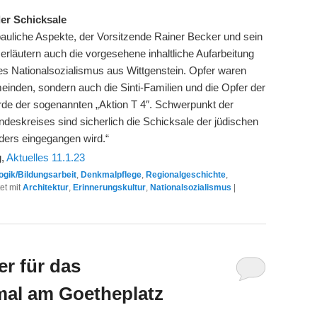
der Schicksale
bauliche Aspekte, der Vorsitzende Rainer Becker und sein
erläutern auch die vorgesehene inhaltliche Aufarbeitung
es Nationalsozialismus aus Wittgenstein. Opfer waren
einden, sondern auch die Sinti-Familien und die Opfer der
e der sogenannten „Aktion T 4″. Schwerpunkt der
ndeskreises sind sicherlich die Schicksale der jüdischen
ders eingegangen wird.“
g,
Aktuelles 11.1.23
gik/Bildungsarbeit
,
Denkmalpflege
,
Regionalgeschichte
,
et mit
Architektur
,
Erinnerungskultur
,
Nationalsozialismus
|
er für das
al am Goetheplatz