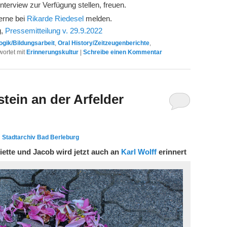
Interview zur Verfügung stellen, freuen.
gerne bei
Rikarde Riedesel
melden.
g,
Pressemitteilung v. 29.9.2022
gik/Bildungsarbeit
,
Oral History/Zeitzeugenberichte
,
ortet mit
Erinnerungskultur
|
Schreibe einen Kommentar
stein an der Arfelder
n
Stadtarchiv Bad Berleburg
iette und Jacob wird jetzt auch an
Karl Wolff
erinnert