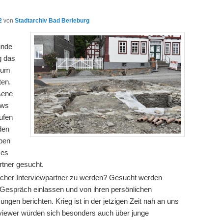
2
von
Stadtarchiv Bad Berleburg
inde
g das
um
ten.
sene
ews
ufen
den
aben
 es
rtner gesucht.
olcher Interviewpartner zu werden? Gesucht werden
 Gespräch einlassen und von ihren persönlichen
en berichten. Krieg ist in der jetzigen Zeit nah an uns
erviewer würden sich besonders auch über junge