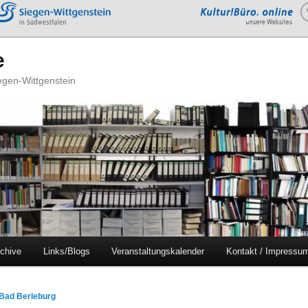
e
iegen-Wittgenstein
chive
Links/Blogs
Veranstaltungskalender
Kontakt / Impressu
 Bad Berleburg