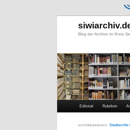
siwiarchiv.d
Blog der Archive im Kreis S
Hauptmenü
Editorial
Rubriken
Ar
Zum
Zum
primären
sekundären
Stadtarchiv
AUTORENARCHIV: