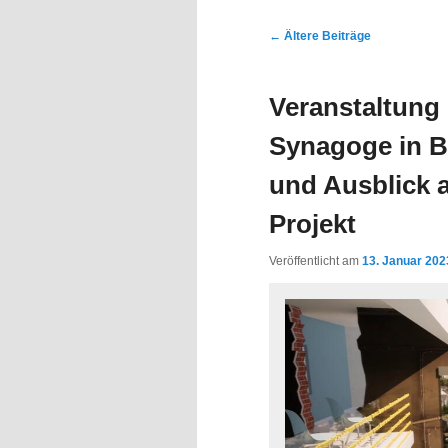
Inhalt
Inhalt
Beitragsnavigation
←
Ältere Beiträge
springen
springen
Veranstaltung 
Synagoge in B
und Ausblick a
Projekt
Veröffentlicht am
13. Januar 202