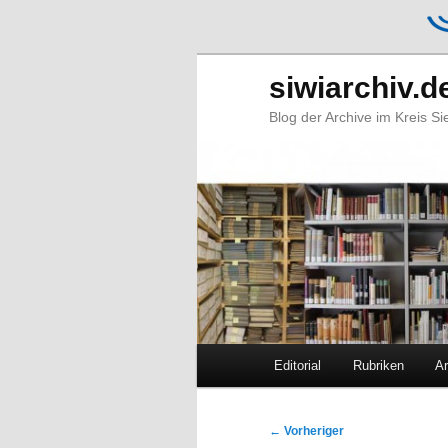
siwiarchiv.d
Blog der Archive im Kreis S
Hauptmenü
Editorial
Rubriken
Ar
Zum
Zum
primären
sekundären
Beitragsnavigation
←
Vorheriger