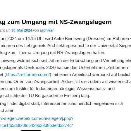
rag zum Umgang mit NS-Zwangslagern
licht am
30. Mai 2024
von
archivar
Juni 2024 um 14.15 Uhr wird Anke Binnewerg (Dresden) im Rahmen 
minaren des Lehrgebiets Architekturgeschichte der Universität Siege
trag zum Thema Umgang mit NS-Zwangslagern halten.
nnewerg widmet sich seit Jahren der Erforschung und Vermittlung eh
gslager als Denkmale. 2020 hat sie das Unternehmen „Zeitformen“
et (
https://zeitformen.com/
) mit einem Arbeitsschwerpunkt auf baulic
en und Orten von Zwangsarbeit. Aktuell ist sie zudem als wissenscha
terin am Institut für Industriearchäologie, Wissenschafts- und
geschichte der TU Bergakademie Freiberg tätig.
rag findet digital statt, Interessenten sind herzlich eingeladen sich
chalten
uni-siegen.webex.com/uni-siegen/j.php?
ce1fb9d9f20fd6429b2838b3efd3274c
“