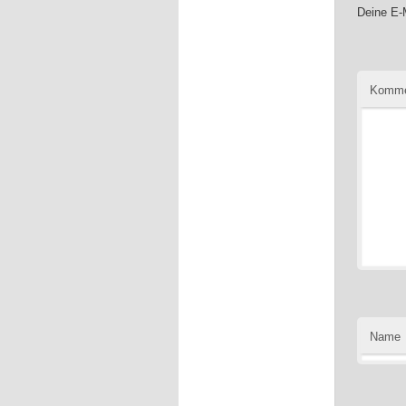
Deine E-M
Komme
Name