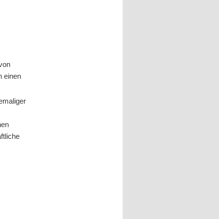
von
n einen
emaliger
hen
ftliche