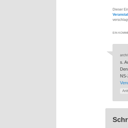
Dieser Ei
Veransta
verschlag
EIN KOMME
archi
s. A
Denk
NS-
Verw
Ant
Schr