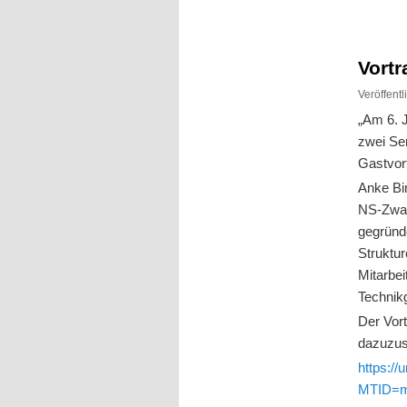
Inhalt
Inhalt
springen
springen
Vort
Veröffent
„Am 6. 
zwei Se
Gastvor
Anke Bi
NS-Zwan
gegründ
Struktur
Mitarbei
Technik
Der Vort
dazuzus
https://
MTID=m