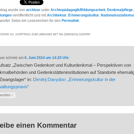
ntrag wurde von
archivar
unter
Archivpädagogik/Bildungsarbeit
,
Denkmalpflege
,
ltungen
veröffentlicht und mit
Architektur
,
Erinnerungskultur
,
Nationalsozialismu
wortet. Setze ein Lesezeichen für den
Permalink
.
NTAR ZU „
VORTRAG ZUM UMGANG MIT NS-ZWANGSLAGERN
“
var
schrieb
am
6. Juni 2024 um 14:20 Uhr
:
ufsatz „Zwischen Gedenkort und Kulturdenkmal – Perspektiven von
malbehörden und Gedenkstätteninstitutionen auf Standorte ehemali
Zwangslager“ in:
Dimitrij Davydov: „Erinnerungskultur in der
altungspraxis“
↓
worten
eibe einen Kommentar