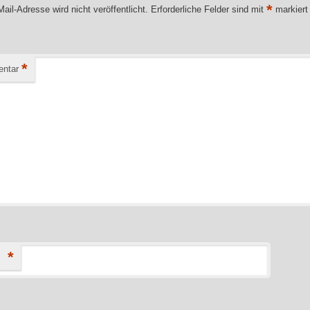
*
ail-Adresse wird nicht veröffentlicht.
Erforderliche Felder sind mit
markiert
*
ntar
*