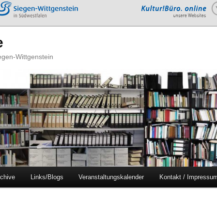
e
iegen-Wittgenstein
chive
Links/Blogs
Veranstaltungskalender
Kontakt / Impressu