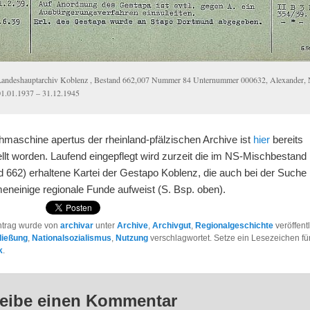
Landeshauptarchiv Koblenz , Bestand 662,007 Nummer 84 Unternummer 000632, Alexander, 
01.01.1937 – 31.12.1945
hmaschine apertus der rheinland-pfälzischen Archive ist
hier
bereits
llt worden. Laufend eingepflegt wird zurzeit die im NS-Mischbestand
d 662) erhaltene Kartei der Gestapo Koblenz, die auch bei der Suche
eneinige regionale Funde aufweist (S. Bsp. oben).
ntrag wurde von
archivar
unter
Archive
,
Archivgut
,
Regionalgeschichte
veröffent
ließung
,
Nationalsozialismus
,
Nutzung
verschlagwortet. Setze ein Lesezeichen fü
k
.
eibe einen Kommentar