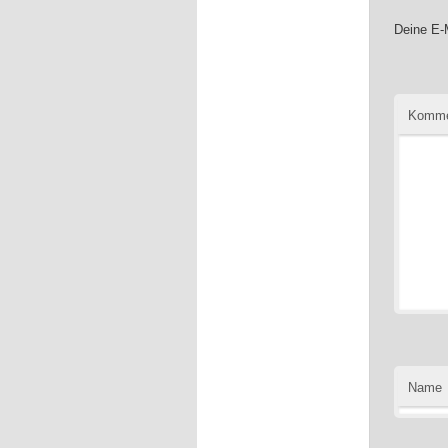
Deine E-M
Komme
Name