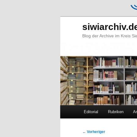
siwiarchiv.d
Blog der Archive im Kreis S
Hauptmenü
Editorial
Rubriken
Ar
Zum
Zum
primären
sekundären
Beitragsnavigation
←
Vorheriger