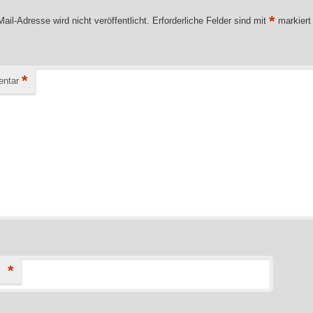
*
ail-Adresse wird nicht veröffentlicht.
Erforderliche Felder sind mit
markiert
*
ntar
*