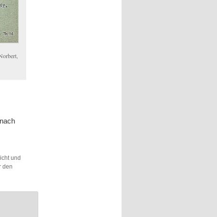
Norbert,
 nach
licht und
r den