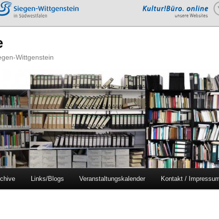
e
iegen-Wittgenstein
chive
Links/Blogs
Veranstaltungskalender
Kontakt / Impressu