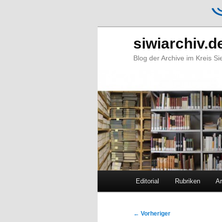
siwiarchiv.d
Blog der Archive im Kreis S
Hauptmenü
Editorial
Rubriken
Ar
Zum
Zum
primären
sekundären
Beitragsnavigation
←
Vorheriger