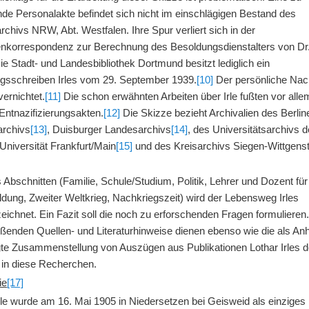
nde Personalakte befindet sich nicht im einschlägigen Bestand des
chivs NRW, Abt. Westfalen. Ihre Spur verliert sich in der
nkorrespondenz zur Berechnung des Besoldungsdienstalters von Dr.
e Stadt- und Landesbibliothek Dortmund besitzt lediglich ein
sschreiben Irles vom 29. September 1939.
[10]
Der persönliche Nac
 vernichtet.
[11]
Die schon erwähnten Arbeiten über Irle fußten vor alle
Entnazifizierungsakten.
[12]
Die Skizze bezieht Archivalien des Berlin
rchivs
[13]
, Duisburger Landesarchivs
[14]
, des Universitätsarchivs d
Universität Frankfurt/Main
[15]
und des Kreisarchivs Siegen-Wittgenst
 Abschnitten (Familie, Schule/Studium, Politik, Lehrer und Dozent für
ldung, Zweiter Weltkrieg, Nachkriegszeit) wird der Lebensweg Irles
ichnet. Ein Fazit soll die noch zu erforschenden Fragen formulieren
eßenden Quellen- und Literaturhinweise dienen ebenso wie die als An
gte Zusammenstellung von Auszügen aus Publikationen Lothar Irles 
 in diese Recherchen.
ie
[17]
rle wurde am 16. Mai 1905 in Niedersetzen bei Geisweid als einziges