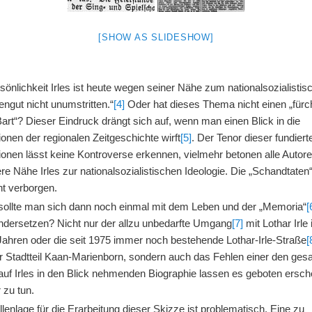
[SHOW AS SLIDESHOW]
sönlichkeit Irles ist heute wegen seiner Nähe zum nationalsozialistis
ngut nicht unumstritten.“
[4]
Oder hat dieses Thema nicht einen „fürch
art“? Dieser Eindruck drängt sich auf, wenn man einen Blick in die
ionen der regionalen Zeitgeschichte wirft
[5]
. Der Tenor dieser fundiert
ionen lässt keine Kontroverse erkennen, vielmehr betonen alle Autore
e Nähe Irles zur nationalsozialistischen Ideologie. Die „Schandtaten“
ht verborgen.
ollte man sich dann noch einmal mit dem Leben und der „Memoria“
[
ndersetzen? Nicht nur der allzu unbedarfte Umgang
[7]
mit Lothar Irle
Jahren oder die seit 1975 immer noch bestehende Lothar-Irle-Straße
[
r Stadtteil Kaan-Marienborn, sondern auch das Fehlen einer den ge
auf Irles in den Blick nehmenden Biographie lassen es geboten ersch
r zu tun.
lenlage für die Erarbeitung dieser Skizze ist problematisch. Eine zu