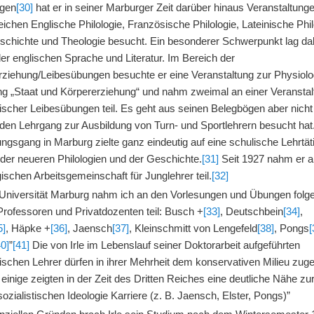
ögen
[30]
hat er in seiner Marburger Zeit darüber hinaus Veranstaltung
ichen Englische Philologie, Französische Philologie, Lateinische Phil
schichte und Theologie besucht. Ein besonderer Schwerpunkt lag da
er englischen Sprache und Literatur. Im Bereich der
rziehung/Leibesübungen besuchte er eine Veranstaltung zur Physiolog
ng „Staat und Körpererziehung“ und nahm zweimal an einer Veranstal
scher Leibesübungen teil. Es geht aus seinen Belegbögen aber nicht
 den Lehrgang zur Ausbildung von Turn- und Sportlehrern besucht hat
ngsgang in Marburg zielte ganz eindeutig auf eine schulische Lehrtät
 der neueren Philologien und der Geschichte.
[31]
Seit 1927 nahm er a
schen Arbeitsgemeinschaft für Junglehrer teil.
[32]
 Universität Marburg nahm ich an den Vorlesungen und Übungen folg
Professoren und Privatdozenten teil: Busch +
[33]
, Deutschbein
[34]
,
5]
, Häpke +
[36]
, Jaensch
[37]
, Kleinschmitt von Lengefeld
[38]
, Pongs
[
40]
”
[41]
Die von Irle im Lebenslauf seiner Doktorarbeit aufgeführten
schen Lehrer dürfen in ihrer Mehrheit dem konservativen Milieu zug
einige zeigten in der Zeit des Dritten Reiches eine deutliche Nähe zu
sozialistischen Ideologie Karriere (z. B. Jaensch, Elster, Pongs)”