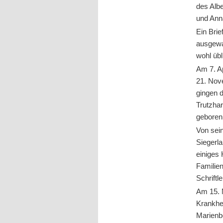
des Alb
und Anna
Ein Brie
ausgewa
wohl übl
Am 7. Ap
21. Nove
gingen d
Trutzha
geboren
Von sei
Siegerla
einiges 
Familien
Schriftl
Am 15. 
Krankhe
Marienb