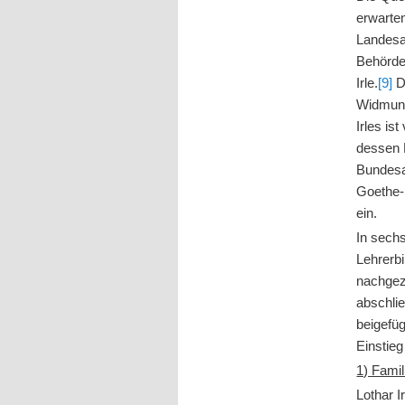
erwarte
Landesar
Behörde
Irle.
[9]
Di
Widmung
Irles ist
dessen 
Bundesa
Goethe-
ein.
In sechs
Lehrerbi
nachgeze
abschli
beigefü
Einstieg
1) Famil
Lothar I