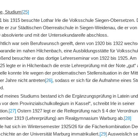
le, Studium
[25]
1 bis 1915 besuchte Lothar Irle die Volksschule Siegen-Obersetzen.
te er zur Städtischen Oberrealschule in Siegen-Weidenau, die er von
 absolvierte und mit der Untersekundareife abschloss.
htlich war sein Berufswunsch gereift, denn von 1920 bis 1922 wechse
arandie im nahen Hilchenbach, eine Ausbildungsstätte für Volksschul
eßend besuchte er das dortige Lehrerseminar von 1922 bis 1925. Am 
5 legte er in Hilchenbach die erste Lehrerprüfung mit der Note „gut“ 
elle konnte Irle wegen der problematischen Stellensituation in der Mit
r Jahre nicht antreten
[26]
, sodass er sich für die Aufnahme eines S
ed.
d meines Studiums bestand ich die Ergänzungsprüfung in Latein un
 vor dem Provinzialschulkollegium in Kassel“, schreibt Irle in seiner
tion.
[27]
Ostern 1927 legt er die Reifeprüfung nach § 4 der Verordnu
tember 1919 (Lehrerprüfung) am Realgymnasium Warburg ab.
[28]
Irle hat sich im Wintersemester 1925/26 für die Fächerkombination D
hichte an der Universität Marburg immatrikuliert.
[29]
Ausweislich se