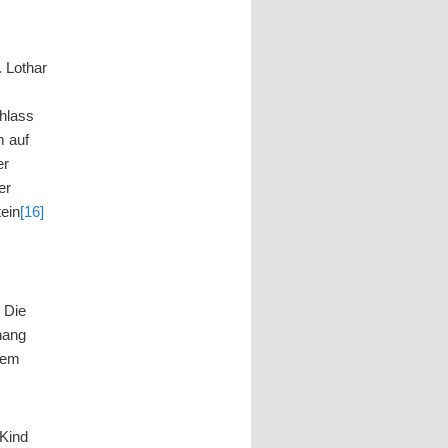
 Lothar
hlass
m auf
er
er
ein
[16]
. Die
hang
dem
 Kind