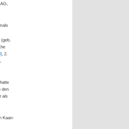
n AG,
amals
 (geb.
Ehe
0]
, 2.
]
,
hatte
e den
r als
in Kaan-