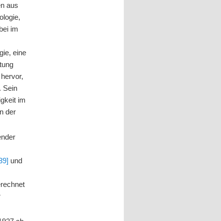
en aus
ologie,
bei im
ie, eine
tung
 hervor,
. Sein
igkeit im
n der
ender
39]
und
erechnet
r