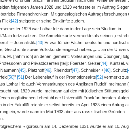
anziellen Gründen brach Irle sein Studium nach dem Wintersemester 
eiden folgenden Jahren 1928 und 1929 verfasste er im Auftrag Sieger
ebetriebe Firmenchroniken. Mit genealogischen Auftragsforschungen u
h Flick
[42]
steigerte er seine Einkünfte zudem.
rsemester 1929 war Lothar Irle dann in der Lage sein Studium in
t/Main fortzusetzen. Die Anmeldekarte vermerkte als seinen „erstreb
ruf“ – Journalistik.
[43]
Er war für die Fächer deutsche und nordisch
ie, Geschichte sowie Volkskunde eingeschrieben. „…. an der Universi
rt a. M. [nahm ich] an denen [gemeint: Vorlesungen und Übungen] fol
rofessoren und Privatdozenten [teil]: Foerster, Gelzer
[44]
, Küntzel, 
, Naumann
[45]
, Platzhoff
[46]
, Rheindorf
[47]
, Schneider +
[48]
, Schultz
[
feld
[50]
”
[51]
Der Lebenslauf in der Promotionsakte
[52]
vermerkt zus
ass Lothar Irle auch Veranstaltungen des Anglisten Rudolf Imelmann 
esucht hat. 1929 wurde Imelmann auf den mit jüdischen Stiftungsgeld
enen anglistischen Lehrstuhl der Universität Frankfurt berufen. Aufg
 in der Fakultät reichte er selbst bereits im April 1933 einen Antrag a
erung ein, wurde dann im Mai 1933 aber aus rassistischen Gründen
en.
folgreichem Rigorosum am 14. Dezember 1931 wurde er am 10. Aug