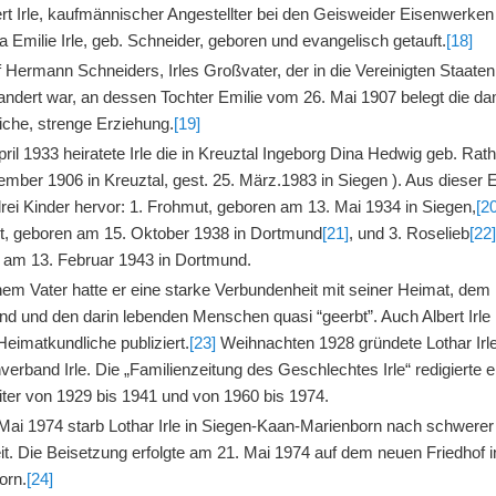
ert Irle, kaufmännischer Angestellter bei den Geisweider Eisenwerke
 Emilie Irle, geb. Schneider, geboren und evangelisch getauft.
[18]
f Hermann Schneiders, Irles Großvater, der in die Vereinigten Staaten
ndert war, an dessen Tochter Emilie vom 26. Mai 1907 belegt die d
iche, strenge Erziehung.
[19]
ril 1933 heiratete Irle die in Kreuztal Ingeborg Dina Hedwig geb. Rath
mber 1906 in Kreuztal, gest. 25. März.1983 in Siegen ). Aus dieser 
rei Kinder hervor: 1. Frohmut, geboren am 13. Mai 1934 in Siegen,
[2
rt, geboren am 15. Oktober 1938 in Dortmund
[21]
, und 3. Roselieb
[22
 am 13. Februar 1943 in Dortmund.
nem Vater hatte er eine starke Verbundenheit mit seiner Heimat, dem
nd und den darin lebenden Menschen quasi “geerbt”. Auch Albert Irle 
Heimatkundliche publiziert.
[23]
Weihnachten 1928 gründete Lothar Irl
verband Irle. Die „Familienzeitung des Geschlechtes Irle“ redigierte e
eiter von 1929 bis 1941 und von 1960 bis 1974.
Mai 1974 starb Lothar Irle in Siegen-Kaan-Marienborn nach schwerer
it. Die Beisetzung erfolgte am 21. Mai 1974 auf dem neuen Friedhof 
orn.
[24]