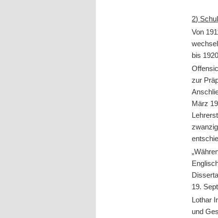
2) Schu
Von 191
wechsel
bis 1920
Offensic
zur Präp
Anschli
März 192
Lehrerst
zwanzige
entschi
„Währen
Englisch
Disserta
19. Sep
Lothar 
und Gesc