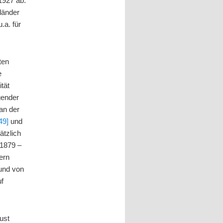
1927 ab.
länder
.a. für
ten
e
tät
gender
van der
49]
und
ätzlich
(1879 –
ern
rund von
uf
ust