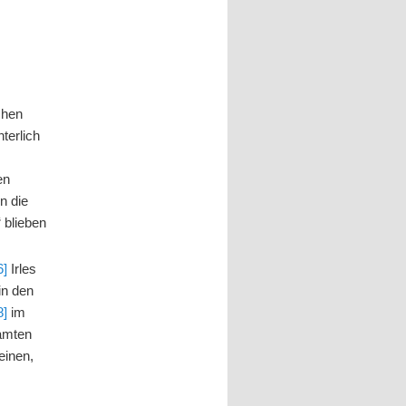
chen
terlich
en
n die
 blieben
6]
Irles
 in den
8]
im
samten
einen,