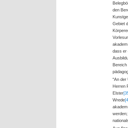
Belegb
den Bere
Kunstge
Gebiet d
Körpere
Vorlesu
akademi
dass er
Ausbildu
Bereich
pädagogi
“An der
Herren 
Elster
[3
Wrede
[
akademi
werden; 
national