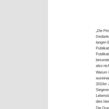
„Die Per
Gedanke
langen B
Publikat
Publikat
besonder
also nic
Warum s
auseina
2010er 
Siegene
Lebensl
dies hie
Die Quel