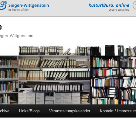
e
iegen-Wittgenstein
chive
Links/Blogs
Veranstaltungskalender
Kontakt / Impressu