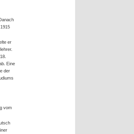
 Danach
 1915
lte er
lehrer.
18.
ab. Eine
te der
tudiums
d
ng vom
eutsch
iner