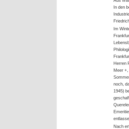
Aus fin
In den b
Industri
Friedric
Im Winte
Frankfur
Lebensbe
Philolog
Frankfu
Herren P
Meer +
Sommer
noch, d
1945) b
geschaff
Querelen
Emeriti
entlass
Nach er