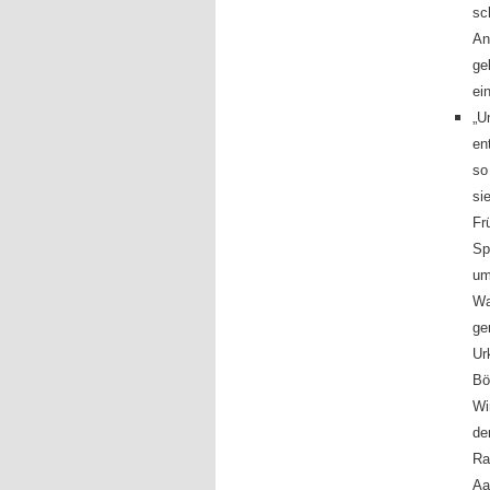
sc
An
ge
ei
„U
en
so
si
Fr
Sp
um
Wa
ge
Ur
Bö
Wi
de
Ra
Aa