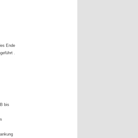
des Ende
geführt .
B bis
n
rankung