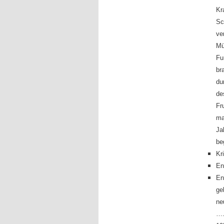
Kr
Sc
ve
Mü
Fu
br
du
de
Fr
ma
Ja
be
Kr
En
En
ge
ne
….