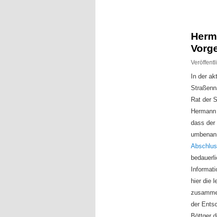
Inhalt
Inhalt
springen
springen
Herma
Vorge
Veröffent
In der ak
Straßenn
Rat der S
Hermann 
dass der
umbenann
Abschlus
bedauerl
Informati
hier die 
zusammen
der Ents
Böttger 