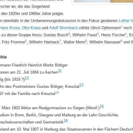
rscher an, die das Siegerland
 den 1920er und 1960er Jahre prägte.
n ebenfalls in der Umbenennungsdiskussion in den Fokus geratenen
Lothar Ir
1
Hans Kruse
,
Otto Krasa
und
Adolf Wurmbach
zählte Ulrich Opfermann
noch 
2
3
4
 zu dieser Gruppe hinzu: Gustav Busch
, Wilhelm Faust
, Heinz Fischer
, E
6
7
8
9
, Fritz Fromme
, Wilhelm Hartnack
, Walter Menn
, Wilhelm Nassauer
und W
phie
rmann Friedrich Heinrich Moritz Böttger
11
boren am 21. Juli 1884 zu Aachen
12
dig (bis 1919 ?)
13
hn des Postmeisters Gustav Böttger, Kreuztal
14
97 mit der Familie nach Kreuztal
15
. März 1902 Abitur am Realgymnasium zu Siegen (Westf.)
udium in Bonn, Berlin, Glasgow und Marburg an der Lahn Geschichte,
16
rachwissenschaften und Germanistik
stand am 10. Mai 1907 in Marburg das Staatsexamen in den Fächern Deutsch