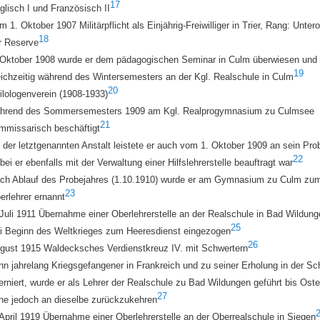
17
glisch I und Französisch II
m 1. Oktober 1907 Militärpflicht als Einjährig-Freiwilliger in Trier, Rang: Unterof
18
r Reserve
 Oktober 1908 wurde er dem pädagogischen Seminar in Culm überwiesen und
19
eichzeitig während des Wintersemesters an der Kgl. Realschule in Culm
20
ilologenverein (1908-1933)
hrend des Sommersemesters 1909 am Kgl. Realprogymnasium zu Culmsee
21
mmissarisch beschäftigt
 der letztgenannten Anstalt leistete er auch vom 1. Oktober 1909 an sein Pro
22
bei er ebenfalls mit der Verwaltung einer Hilfslehrerstelle beauftragt war
ch Ablauf des Probejahres (1.10.1910) wurde er am Gymnasium zu Culm zu
23
erlehrer ernannt
 Juli 1911 Übernahme einer Oberlehrerstelle an der Realschule in Bad Wildun
25
i Beginn des Weltkrieges zum Heeresdienst eingezogen
26
gust 1915 Waldecksches Verdienstkreuz IV. mit Schwertern
nn jahrelang Kriegsgefangener in Frankreich und zu seiner Erholung in der S
terniert, wurde er als Lehrer der Realschule zu Bad Wildungen geführt bis Ost
27
ne jedoch an dieselbe zurückzukehren
 April 1919 Übernahme einer Oberlehrerstelle an der
Oberrealschule in Siegen