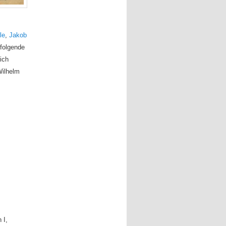
le
,
Jakob
folgende
rich
ilhelm
 I,