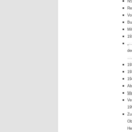
NS
Re
Vo
Bu
Mi
19
„…
de
….
19
19
19
Ab
W
Ve
19
Zu
Ob
He