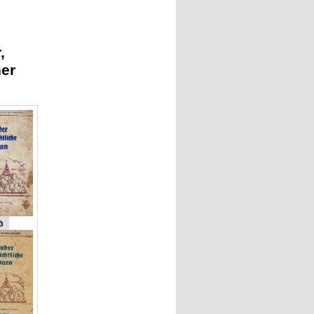
,
her