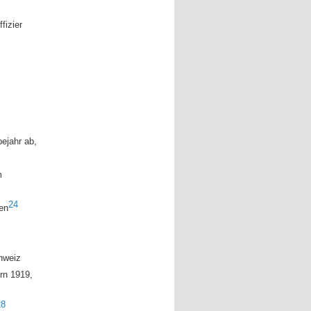
fizier
bejahr ab,
m
24
gen
chweiz
ern 1919,
28