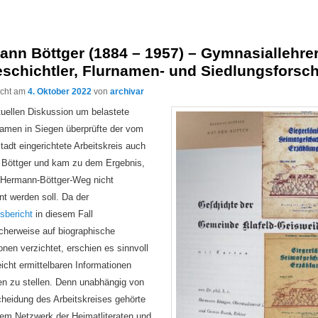
nn Böttger (1884 – 1957) – Gymnasiallehrer
schichtler, Flurnamen- und Siedlungsforsc
licht am
4. Oktober 2022
von
archivar
tuellen Diskussion um belastete
amen in Siegen überprüfte der vom
tadt eingerichtete Arbeitskreis auch
Böttger und kam zu dem Ergebnis,
 Hermann-Böttger-Weg nicht
t werden soll. Da der
sbericht
in diesem Fall
icherweise auf biographische
onen verzichtet, erschien es sinnvoll
leicht ermittelbaren Informationen
 zu stellen. Denn unabhängig von
cheidung des Arbeitskreises gehörte
dem Netzwerk der Heimatliteraten und