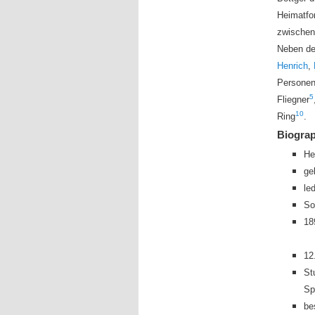
Heimatfo
zwischen
Neben de
Henrich
,
Personen
5
Fliegner
10
Ring
.
Biogra
He
ge
le
So
18
12
St
Sp
be