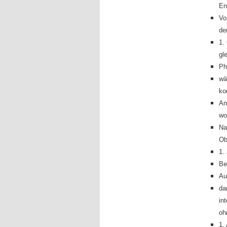
En
Vo
de
1.
gl
Ph
wä
ko
An
wo
Na
Ob
1.
Be
Au
da
in
oh
1.