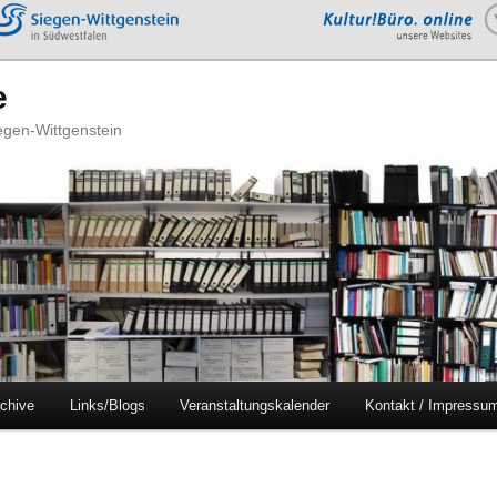
e
iegen-Wittgenstein
chive
Links/Blogs
Veranstaltungskalender
Kontakt / Impressu