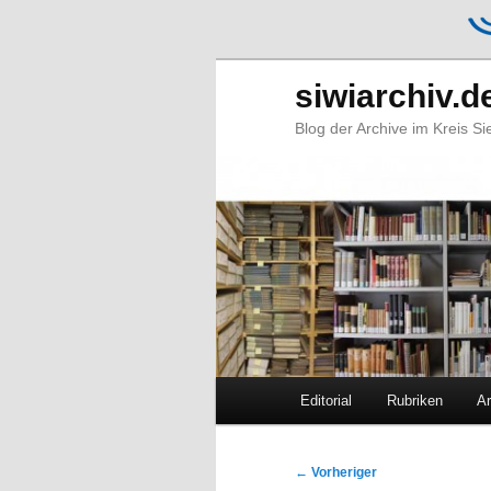
siwiarchiv.d
Blog der Archive im Kreis S
Hauptmenü
Editorial
Rubriken
Ar
Zum
Zum
primären
sekundären
Beitragsnavigation
←
Vorheriger