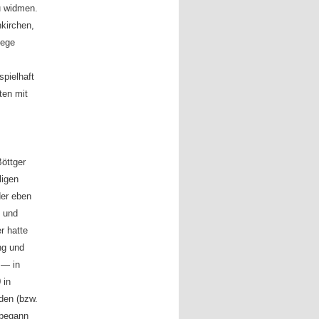
u widmen.
kirchen,
lege
spielhaft
ten mit
öttger
ligen
der eben
n und
r hatte
ng und
 — in
 in
den (bzw.
 begann