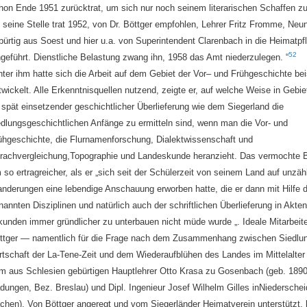
hon Ende 1951 zurücktrat, um sich nur noch seinem literarischen Schaffen z
 seine Stelle trat 1952, von Dr. Böttger empfohlen, Lehrer
Fritz Fromme
, Neun
bürtig aus Soest und hier u.a. von Superintendent Clarenbach in die Heimatpf
52
ngeführt. Dienstliche Belastung zwang ihn, 1958 das Amt niederzulegen. “
nter ihm hatte sich die Arbeit auf dem Gebiet der V
or
– und Frühgeschichte bei
twickelt. Alle Erkenntnisquellen nutzend, zeigte er, auf welche Weise in Gebie
 spät einsetzender geschichtlicher Überlieferung wie dem Siegerland die
edlungsgeschichtlichen Anfänge zu ermitteln sind, wenn man die Vor- und
ühgeschichte, die Flurnamenforschung,
D
ialektwissenschaft und
rachvergleichung,Topographie und Landeskunde heranzieht. Das vermochte B
 so ertragreicher, als er „sich seit der Schülerzeit von seinem Land auf unzäh
nderungen eine lebendige Anschauung erworben hatte, die er dann mit Hilfe 
nannten Disziplinen und natürlich auch der schriftlichen Überlieferung in Akte
kunden immer gründlicher zu unterbauen nicht müde wurde „. Ideale Mitarbeite
ttger — namentlich für die Frage nach dem Zusammenhang zwischen Siedlu
rtschaft der La-Tene-Zeit und
dem Wiederaufblühen des Landes im Mittelalter
m aus Schlesien
gebürtigen Hauptlehrer O
tto Krasa
zu Gosenbach (geb. 1890
dungen, Bez. Breslau) und Dipl. Ingenieur J
osef Wilhelm Gilles
in
Niederschei
chen). Von Böttger angeregt und vom Siegerländer
Heimatverein unterstützt,