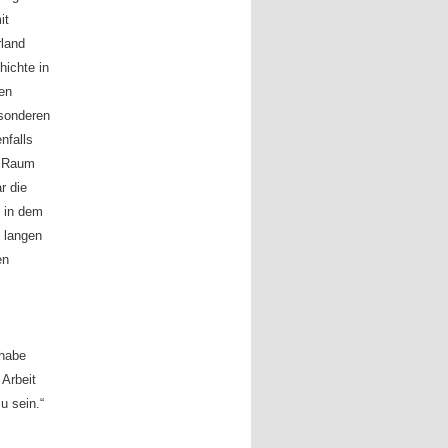
it
rland
ichte in
den
sonderen
nfalls
m Raum
r die
, in dem
t langen
en
 habe
Arbeit
u sein.“