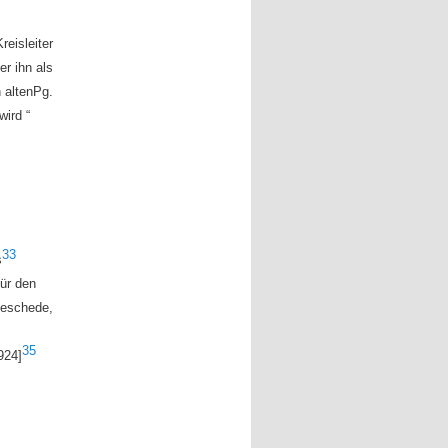
reisleiter
er ihn als
 alten
Pg.
wird “
33
s
für den
 Meschede,
35
924]