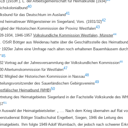
LB (1933ff.), L. der Arbeitsgemeinschaft für Heimatkunde (1934)
40
ichskolonialbund
41
lksbund für das Deutschtum im Ausland
42
nd heimattreuer Wittgensteiner im Siegerland, Vors. (1931/32
)
43
tglied der Historischen Kommission der Provinz Westfalen
44
28-1934, 1946-1957
Volkskundliche Kommission Westfalen, Münster
. OStR Böttger aus Weidenau hatte über die Geschäftsstelle des Heimatbun
r 1920er Jahre eine Umfrage nach alten noch erhaltenen Bauernhäusern durch
“
45
46
32 Vortrag auf der Jahresversammlung der Volkskundlichen Kommission
47
30 Altertumskommission für Westfalen
48
42 Mitglied der Historischen Kommission in Nassau
49
teilungsvorsitzender des Sauerländischen Gebirgsvereins
50
estfälischer
H
eimatbund
(WHB)
rtretung des Heimatge
b
ietes Siegerland in der Fachstelle Volkskunde des WH
51
57
r Auswahl der Heimatgebietsleiter:
„ …. Nach dem Krieg übernahm auf Rat vo
erstudienrat Böttger Stadtschulrat
Engelbert,
Siegen, 1946 die Leitung des
imatgebiets. Ihm folgte 1949
Adolf Wurmbach
, der jedoch nach schwerer Erk