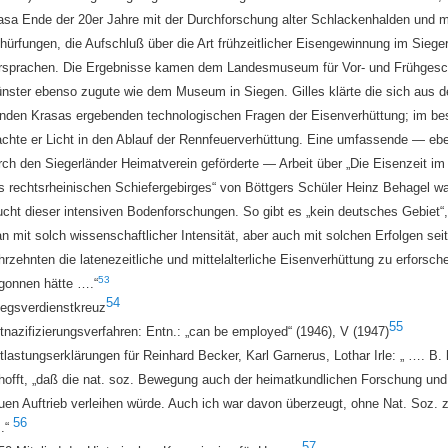
asa Ende der 20er Jahre mit der Durchforschung alter Schlackenhalden und m
hürfungen, die Aufschluß über die Art frühzeitlicher Eisengewinnung im Siege
rsprachen. Die Ergebnisse kamen dem Landesmuseum für Vor- und Frühgesch
nster ebenso zugute wie dem Museum in Siegen. G
illes
klärte die sich aus 
nden Krasas ergebenden technologischen Fragen der Eisenverhüttung; im be
achte er Licht in den Ablauf der Rennfeuerverhüttung. Eine umfassende — ebe
rch den Siegerländer Heimatverein geförderte — Arbeit über „Die Eisenzeit i
s rechtsrheinischen Schiefergebirges“ von Böttgers Schüler H
einz Behagel
wa
ucht dieser intensiven Bodenforschungen. So gibt es „kein deutsches Gebiet“
n mit solch wissenschaftlicher Intensität, aber auch mit solchen Erfolgen sei
hrzehnten die latenezeitliche und mittelalterliche Eisenverhüttung zu erforsch
53
gonnen hätte ….“
54
iegsverdienstkreuz
55
tnazifizierungsverfahren:
Entn.: „can be employed“ (1946), V (1947)
tlastungserklärungen für Reinhard Becker, Karl Garnerus, Lothar Irle: „ …. B.
hofft, „daß die nat. soz. Bewegung auch der heimatkundlichen Forschung und 
uen Auftrieb verleihen würde. Auch ich war davon überzeugt, ohne Nat. Soz. z
56
.“
57