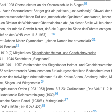
29
 April 1928 Oberstudienrat an der Oberrealschule in Siegen
…
. Auch Oberstudienrat Böttger galt als politisch „unzuverlässig“. Ob
wohl der K
inen wissenschaftlichen Ruf und „menschliche
Qualitäten“ anerkannte, lehnte 
uen Direktor der
Weidenauer Oberrealschule ab: „An dieser Stelle will ich einen
ben, der mir die Gewähr bietet, daß die Jugend im Sinne des
Führers erzogen 
30
rief an den WHB vom 11.3.1937) ….“
31
rst Johann Moritz Gymnasium: „diesen Namen hat er veranlaßt“
32
49 Pension
 1919 (?) Mitglied des
Siegerländer Heimat- und Geschichtsvereins
41 – 1944 Schriftleiter „Siegerland“
48/
1949 –
1957
Vorsitzender des Siegerländer Heimat- und Ges
c
hichtsverein
32 stellvertretender Vertauensmann für kulturgeschichtliche Bodenaltertümer 
nsatz des freiwilligen Arbeitsdienstes für die Kreise Altena, Arnsberg, brilon,
34
pe, Siegen und Wittgenstein
ngdeutscher Orden (1923-1933) [Anm. 3.7.23: Großmeister, „Das Volk“ 11.2.1
36
lksnationale Reichsvereinigung (1930)
37
utsche Staats Partei (1930ff.), Mitbegründer
38
DAP (1937ff.; Nr. 5.248.427)
39