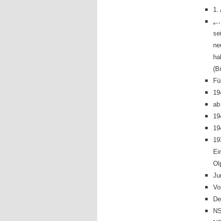
1.
„
se
ne
ha
(B
Fü
19
ab
19
19
19
Ei
Ol
Ju
Vo
De
NS