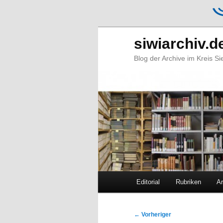
siwiarchiv.d
Blog der Archive im Kreis S
Hauptmenü
Editorial
Rubriken
Ar
Zum
Zum
primären
sekundären
Beitragsnavigation
←
Vorheriger