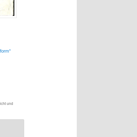
nform“
licht und