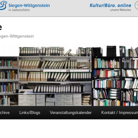
e
iegen-Wittgenstein
chive
Links/Blogs
Veranstaltungskalender
Kontakt / Impressu