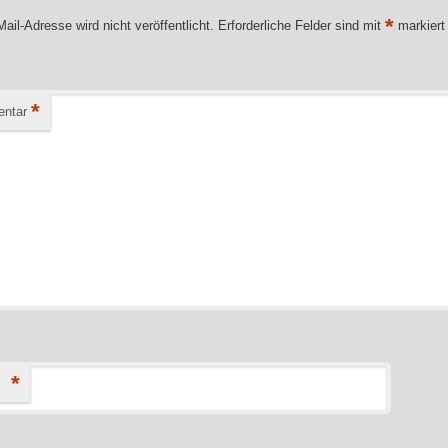
*
ail-Adresse wird nicht veröffentlicht.
Erforderliche Felder sind mit
markiert
*
ntar
*