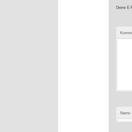
Deine E-M
Komme
Name