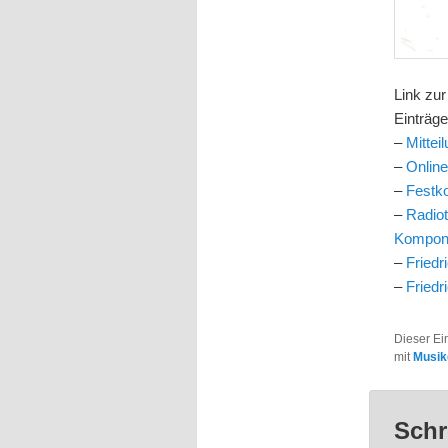
Link zu
Einträge
–
Mittei
–
Online
–
Festko
–
Radiot
Komponi
–
Friedr
–
Friedr
Dieser Ei
mit
Musik
Schr