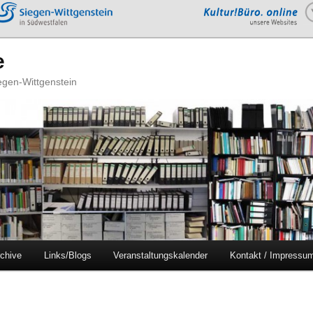
e
iegen-Wittgenstein
chive
Links/Blogs
Veranstaltungskalender
Kontakt / Impressu