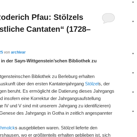
oderich Pfau: Stölzels
stliche Cantaten“ (1728–
25
von
archivar
in der Sayn-Wittgenstein’schen Bibliothek zu
ittgensteinschen Bibliothek zu Berleburg erhalten
Auskunft über den ersten Kantatenjahrgang
Stölzel
s, der
gen beruht. Es ermöglicht die Datierung dieses Jahrgangs
d insofern eine Korrektur der Jahrgangsaufstellung
 IV und V sind mit unserem Jahrgang zu identifizieren)
e Genese des Jahrgangs in Gotha in zeitlich angespannter
hmolck
s ausgeblieben waren. Stölzel lieferte den
hausen, wo er größtenteils erhalten geblieben ist, sich