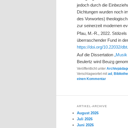
jedoch durch die Einbezieh
Dichtungen wurden noch im
des Vorwortes) theologisch
zur seinerzeit modernen e
Pfau, M.-R., 2022. Stölzel
überraschender Fund in der
https://doi.org/10.22032/db
Auf die Dissertation
„Musik
Beulertz wird Beuzg geno
Veröffentlicht unter
Archivpädago
Verschlagwortet mit
ad
,
Biblioth
einen Kommentar
ARTIKEL-ARCHIVE
August 2026
Juli 2026
Juni 2026