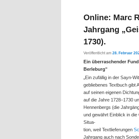
Inhalt
Inhalt
Online: Marc R
springen
springen
Jahrgang „Gei
1730).
Veröffentlicht am
28. Februar 20
Ein überraschender Fund 
Berleburg“
„Ein zufällig in der Sayn-W
gebliebenes Textbuch gibt 
auf seinen eigenen Dichtun
auf die Jahre 1728–1730 un
Hennenbergs (die Jahrgänge
und gewährt Einblick in di
Situa-
tion, weil Textlieferungen
Sc
Jahrgang auch nach Sonders