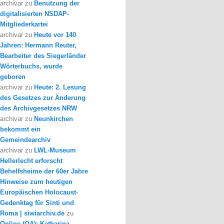
archivar
zu
Benutzung der
digitalisierten NSDAP-
Mitgliederkartei
archivar
zu
Heute vor 140
Jahren: Hermann Reuter,
Bearbeiter des Siegerländer
Wörterbuchs, wurde
geboren
archivar
zu
Heute: 2. Lesung
des Gesetzes zur Änderung
des Archivgesetzes NRW
archivar
zu
Neunkirchen
bekommt ein
Gemeindearchiv
archivar
zu
LWL-Museum
Hellerlecht erforscht
Behelfsheime der 60er Jahre
Hinweise zum heutigen
Europäischen Holocaust-
Gedenktag für Sinti und
Roma | siwiarchiv.de
zu
Online (OA): Katharina