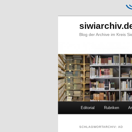
siwiarchiv.d
Blog der Archive im Kreis S
Hauptmenü
Editorial
Rubriken
Ar
Zum
Zum
primären
sekundären
SCHLAGWORTARCHIV:
AD