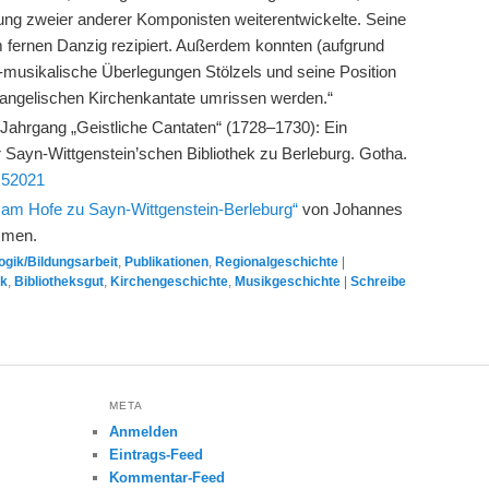
ung zweier anderer Komponisten weiterentwickelte. Seine
 fernen Danzig rezipiert. Außerdem konnten (aufgrund
-musikalische Überlegungen Stölzels und seine Position
vangelischen Kirchenkantate umrissen werden.“
s Jahrgang „Geistliche Cantaten“ (1728–1730): Ein
 Sayn-Wittgenstein’schen Bibliothek zu Berleburg. Gotha.
t.52021
 am Hofe zu Sayn-Wittgenstein-Berleburg“
von Johannes
mmen.
gik/Bildungsarbeit
,
Publikationen
,
Regionalgeschichte
|
ek
,
Bibliotheksgut
,
Kirchengeschichte
,
Musikgeschichte
|
Schreibe
META
Anmelden
Eintrags-Feed
Kommentar-Feed