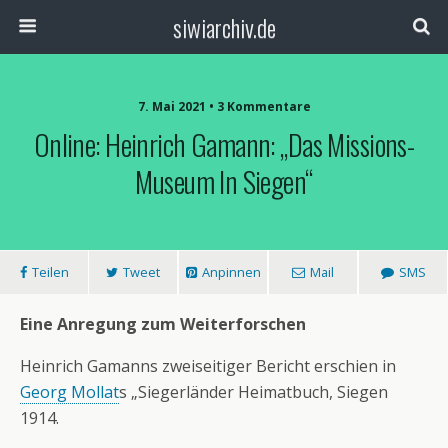
siwiarchiv.de
7. Mai 2021 • 3 Kommentare
Online: Heinrich Gamann: „Das Missions-
Museum In Siegen“
Teilen
Tweet
Anpinnen
Mail
SMS
Eine Anregung zum Weiterforschen
Heinrich Gamanns zweiseitiger Bericht erschien in
Georg Mollat
s „Siegerländer Heimatbuch, Siegen
1914.