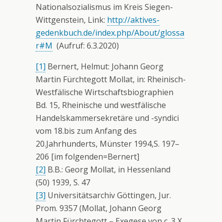
Nationalsozialismus im Kreis Siegen-
Wittgenstein, Link:
http://aktives-
gedenkbuch.de/index.php/About/glossa
r#M
(Aufruf: 6.3.2020)
[1]
Bernert, Helmut: Johann Georg
Martin Fürchtegott Mollat, in: Rheinisch-
Westfälische Wirtschaftsbiographien
Bd. 15, Rheinische und westfälische
Handelskammersekretäre und -syndici
vom 18.bis zum Anfang des
20.Jahrhunderts, Münster 1994,S. 197–
206 [im folgenden=Bernert]
[2]
B.B.: Georg Mollat, in Hessenland
(50) 1939, S. 47
[3]
Universitätsarchiv Göttingen, Jur.
Prom. 9357 (Mollat, Johann Georg
Martin Fürchtegott – Exegese von c. 3 X