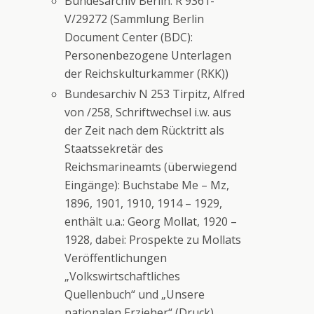
Bundesarchiv Berlin: R 9361-
V/29272 (Sammlung Berlin
Document Center (BDC):
Personenbezogene Unterlagen
der Reichskulturkammer (RKK))
Bundesarchiv N 253 Tirpitz, Alfred
von /258, Schriftwechsel i.w. aus
der Zeit nach dem Rücktritt als
Staatssekretär des
Reichsmarineamts (überwiegend
Eingänge): Buchstabe Me – Mz,
1896, 1901, 1910, 1914 – 1929,
enthält u.a.: Georg Mollat, 1920 –
1928, dabei: Prospekte zu Mollats
Veröffentlichungen
„Volkswirtschaftliches
Quellenbuch“ und „Unsere
nationalen Erzieher“ (Druck)