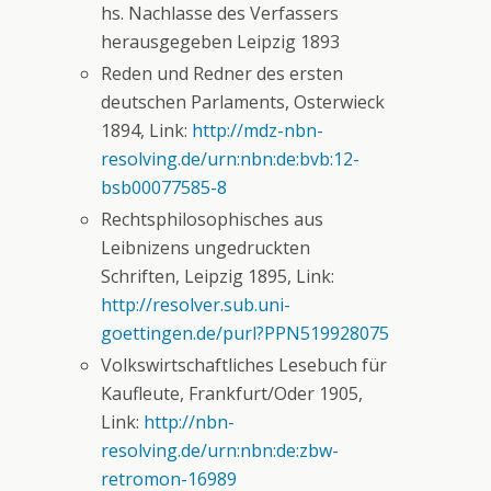
hs. Nachlasse des Verfassers
herausgegeben Leipzig 1893
Reden und Redner des ersten
deutschen Parlaments, Osterwieck
1894, Link:
http://mdz-nbn-
resolving.de/urn:nbn:de:bvb:12-
bsb00077585-8
Rechtsphilosophisches aus
Leibnizens ungedruckten
Schriften, Leipzig 1895, Link:
http://resolver.sub.uni-
goettingen.de/purl?PPN519928075
Volkswirtschaftliches Lesebuch für
Kaufleute, Frankfurt/Oder 1905,
Link:
http://nbn-
resolving.de/urn:nbn:de:zbw-
retromon-16989