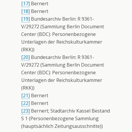
[17]
Bernert
[18]
Bernert
[19]
Bundesarchiv Berlin: R 9361-
V/29272 (Sammlung Berlin Document
Center (BDC): Personenbezogene
Unterlagen der Reichskulturkammer
(RKK))
[20]
Bundesarchiv Berlin: R 9361-
V/29272 (Sammlung Berlin Document
Center (BDC): Personenbezogene
Unterlagen der Reichskulturkammer
(RKK))
[21]
Bernert
[22]
Bernert
[23]
Bernert; Stadtarchiv Kassel Bestand
S 1 (Personenbezogene Sammlung
(hauptsächlich Zeitungsausschnitte))