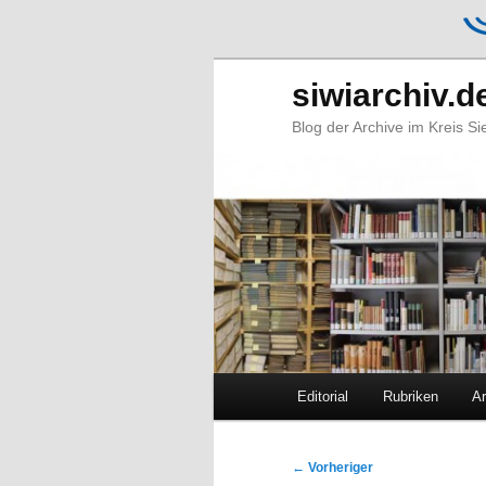
siwiarchiv.d
Blog der Archive im Kreis S
Hauptmenü
Editorial
Rubriken
Ar
Zum
Zum
primären
sekundären
Beitragsnavigation
←
Vorheriger