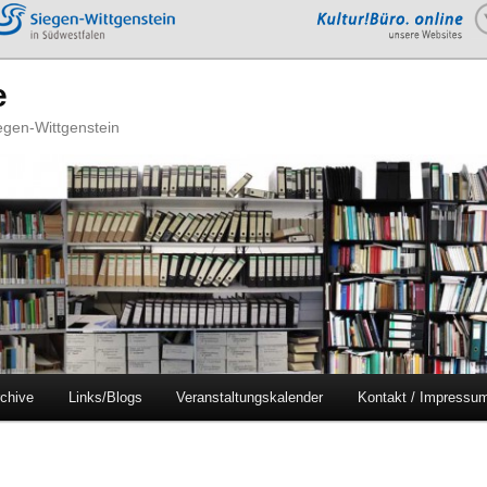
e
iegen-Wittgenstein
chive
Links/Blogs
Veranstaltungskalender
Kontakt / Impressu