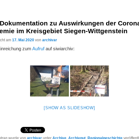
-Dokumentation zu Auswirkungen der Coron
emie im Kreisgebiet Siegen-Wittgenstein
licht am
17. Mai 2020
von
archivar
Einreichung zum
Aufruf
auf siwiarchiv:
[SHOW AS SLIDESHOW]
ntrag wurde von
archivar
unter
Archive
,
Archivgut
,
Regionalgeschichte
veröffent