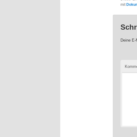
mit
Dokum
Schr
Deine E-M
Komme