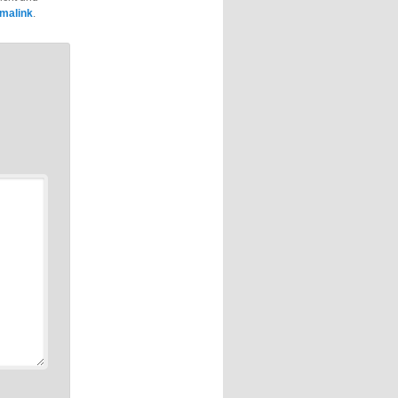
malink
.