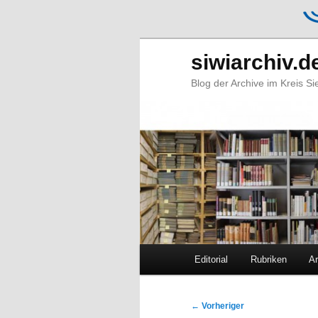
siwiarchiv.d
Blog der Archive im Kreis S
Hauptmenü
Editorial
Rubriken
Ar
Zum
Zum
primären
sekundären
Beitragsnavigation
←
Vorheriger