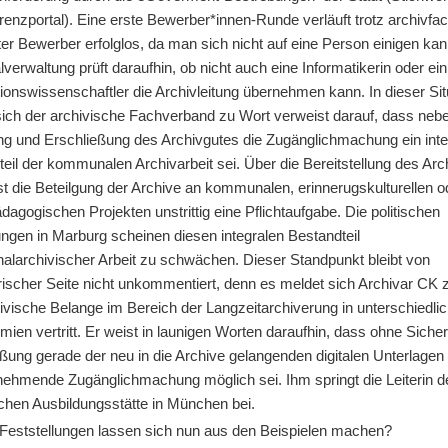
enzportal). Eine erste Bewerber*innen-Runde verläuft trotz archivfac
er Bewerber erfolglos, da man sich nicht auf eine Person einigen kan
verwaltung prüft daraufhin, ob nicht auch eine Informatikerin oder ein
ionswissenschaftler die Archivleitung übernehmen kann. In dieser Sit
sich der archivische Fachverband zu Wort verweist darauf, dass neb
ng und Erschließung des Archivgutes die Zugänglichmachung ein inte
eil der kommunalen Archivarbeit sei. Über die Bereitstellung des Arc
st die Beteilgung der Archive an kommunalen, erinnerugskulturellen o
dagogischen Projekten unstrittig eine Pflichtaufgabe. Die politischen
gen in Marburg scheinen diesen integralen Bestandteil
larchivischer Arbeit zu schwächen. Dieser Standpunkt bleibt von
rischer Seite nicht unkommentiert, denn es meldet sich Archivar CK 
ivische Belange im Bereich der Langzeitarchiverung in unterschiedli
ien vertritt. Er weist in launigen Worten daraufhin, dass ohne Siche
ßung gerade der neu in die Archive gelangenden digitalen Unterlagen
nehmende Zugänglichmachung möglich sei. Ihm springt die Leiterin d
schen Ausbildungsstätte in München bei.
Feststellungen lassen sich nun aus den Beispielen machen?