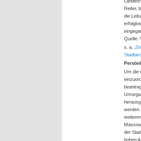
Landesh
Reiter, 
die Leit
erfolgl
eingega
Quelle:
s. a.
„Ge
Stadtarc
Persön
Um die 
einzuord
beantrag
Umorgani
herausge
werden. 
weitere
Massnah
der Sta
hohen A