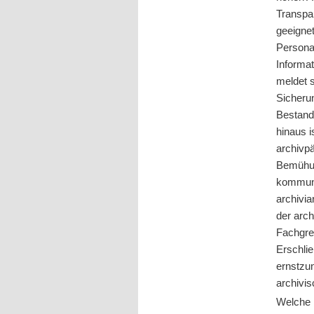
Transpar
geeignet
Personal
Informat
meldet 
Sicheru
Bestandt
hinaus i
archivpä
Bemühun
kommuna
archivia
der arch
Fachgrem
Erschlie
ernstzu
archivi
Welche 