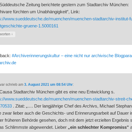
Süddeutsche Zeitung berichtete gestern zum Stadtarchiv München:
hivare fürchten um Unabhängigkeit“, Link:
s://www.sueddeutsche.de/muenchen/muenchen-stadtarchiv-institut-f
dtgeschichte-gruene-1.5000161
↓
worten
gback:
#Archiverinnerungskultur – eine nicht nur archivische Blogpara
archiv.de
var
schrieb
am
3. August 2021 um 08:54 Uhr
:
Causa Stadtarchiv München gibt es eine neu Entwicklung s.
s://www.sueddeutsche.de/muenchen/muenchen-stadtarchiv-streit-che
370533
. Zitat: „…. Der langjährige Chef des Archivs, Michael Stephan
e zwar lieber auch die Geschichts- und Erinnerungsarbeit auf Dauer i
er früheren Behörde gesehen, doch mit dem jetzt erzielten Ergebnis s
das Schlimmste abgewendet. Lieber
„ein schlechter Kompromiss“
a