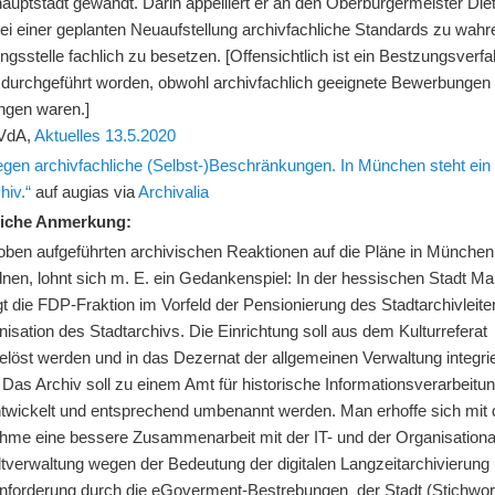
auptstadt gewandt. Darin appelliert er an den Oberbürgermeister Die
bei einer geplanten Neuaufstellung archivfachliche Standards zu wah
ungsstelle fachlich zu besetzen. [Offensichtlich ist ein Bestzungsverf
osdurchgeführt worden, obwohl archivfachlich geeignete Bewerbungen
ngen waren.]
 VdA,
Aktuelles 13.5.2020
gen archivfachliche (Selbst-)Beschränkungen. In München steht ein
hiv.“
auf augias via
Archivalia
liche Anmerkung:
oben aufgeführten archivischen Reaktionen auf die Pläne in München
nen, lohnt sich m. E. ein Gedankenspiel: In der hessischen Stadt M
t die FDP-Fraktion im Vorfeld der Pensionierung des Stadtarchivleite
sation des Stadtarchivs. Die Einrichtung soll aus dem Kulturreferat
löst werden und in das Dezernat der allgemeinen Verwaltung integrie
Das Archiv soll zu einem Amt für historische Informationsverarbeitu
ntwickelt und entsprechend umbenannt werden. Man erhoffe sich mit 
me eine bessere Zusammenarbeit mit der IT- und der Organisationa
dtverwaltung wegen der Bedeutung der digitalen Langzeitarchivierung
nforderung durch die eGoverment-Bestrebungen der Stadt (Stichwor