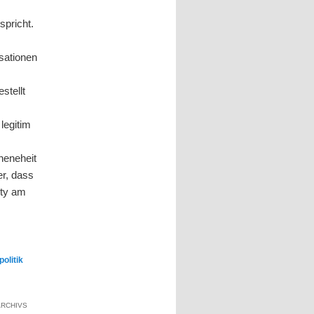
spricht.
sationen
stellt
legitim
neneheit
er, dass
ity am
politik
ARCHIVS