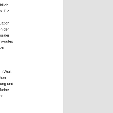
hliich
n. Die
uation
en der
graler
hivgutes
der
zu Wort,
chen
rung und
 keine
er