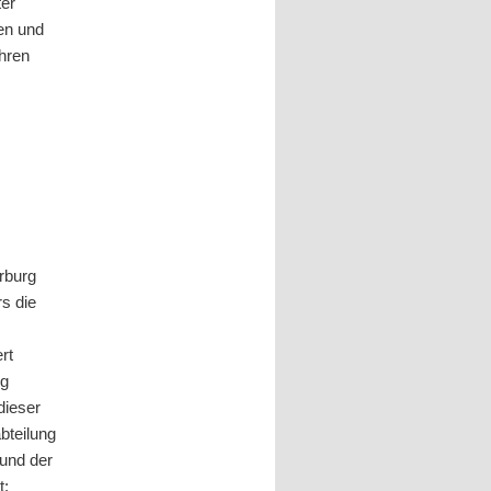
ter
ren und
ahren
arburg
rs die
rt
ng
dieser
bteilung
 und der
t: