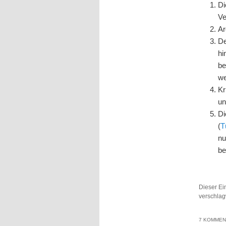
Di
Ve
Ar
De
hi
be
we
Kr
un
Di
(
T
nu
be
Dieser Ei
verschlag
7 KOMMEN