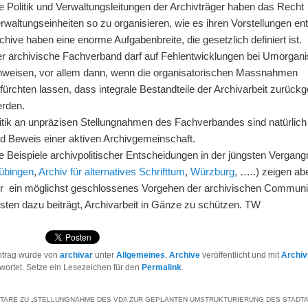
e Politik und Verwaltungsleitungen der Archivträger haben das Recht
rwaltungseinheiten so zu organisieren, wie es ihren Vorstellungen ent
chive haben eine enorme Aufgabenbreite, die gesetzlich definiert ist.
r archivische Fachverband darf auf Fehlentwicklungen bei Umorgani
nweisen, vor allem dann, wenn die organisatorischen Massnahmen
fürchten lassen, dass integrale Bestandteile der Archivarbeit zurückge
rden.
itik an unpräzisen Stellungnahmen des Fachverbandes sind natürlich 
d Beweis einer aktiven Archivgemeinschaft.
e Beispiele archivpolitischer Entscheidungen in der jüngsten Vergang
übingen
,
Archiv für alternatives Schrifttum
,
Würzburg
, …..) zeigen ab
r ein möglichst geschlossenes Vorgehen der archivischen Commun
sten dazu beiträgt, Archivarbeit in Gänze zu schützen. TW
ntrag wurde von
archivar
unter
Allgemeines
,
Archive
veröffentlicht und mit
Archiv
wortet. Setze ein Lesezeichen für den
Permalink
.
TARE ZU „
STELLUNGNAHME DES VDA ZUR GEPLANTEN UMSTRUKTURIERUNG DES STADT