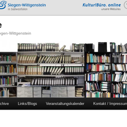
e
iegen-Wittgenstein
chive
Links/Blogs
Veranstaltungskalender
Kontakt / Impressu