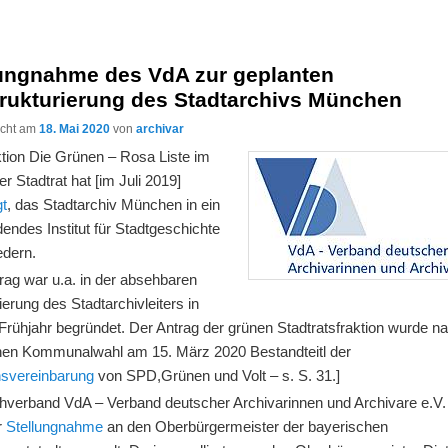
lungnahme des VdA zur geplanten
rukturierung des Stadtarchivs München
licht am
18. Mai 2020
von
archivar
ktion Die Grünen – Rosa Liste im
 Stadtrat hat [im Juli 2019]
gt
, das Stadtarchiv München in ein
endes Institut für Stadtgeschichte
edern.
rag war u.a. in der absehbaren
erung des Stadtarchivleiters in
Frühjahr begründet. Der Antrag der grünen Stadtratsfraktion wurde 
hen Kommunalwahl am 15. März 2020 Bestandteitl der
onsvereinbarung
von SPD,Grünen und Volt – s. S. 31.]
hverband VdA – Verband deutscher Archivarinnen und Archivare e.V. 
r
Stellungnahme
an den Oberbürgermeister der bayerischen