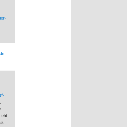
uer-
de |
f-
,
n
ieht
ls