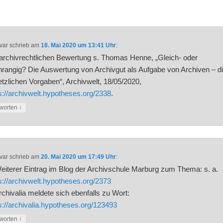
var
schrieb
am
18. Mai 2020 um 13:41 Uhr
:
archivrechtlichen Bewertung s. Thomas Henne, „Gleich- oder
rangig? Die Auswertung von Archivgut als Aufgabe von Archiven – d
tzlichen Vorgaben“, Archivwelt, 18/05/2020,
s://archivwelt.hypotheses.org/2338
.
↓
worten
var
schrieb
am
20. Mai 2020 um 17:49 Uhr
:
eiterer Eintrag im Blog der Archivschule Marburg zum Thema: s. a.
s://archivwelt.hypotheses.org/2373
rchivalia meldete sich ebenfalls zu Wort:
s://archivalia.hypotheses.org/123493
↓
worten