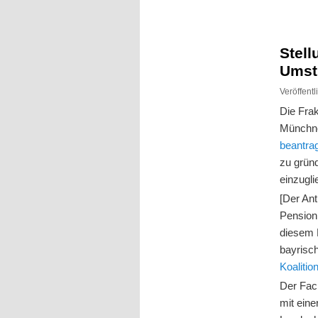
Inhalt
Inhalt
springen
springen
Stel
Umst
Veröffent
Die Fra
Münchner
beantra
zu gründ
einzugli
[Der Ant
Pensioni
diesem 
bayrisc
Koaliti
Der Fac
mit eine