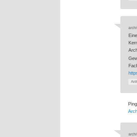
archi
Eine
Kern
Arch
Gewo
Fach
http
Ant
Pin
Arch
archi