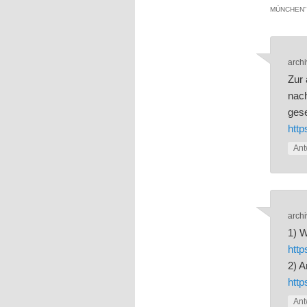
MÜNCHEN
“
archi
Zur 
nach
gese
http
Ant
archi
1) W
http
2) A
http
Ant