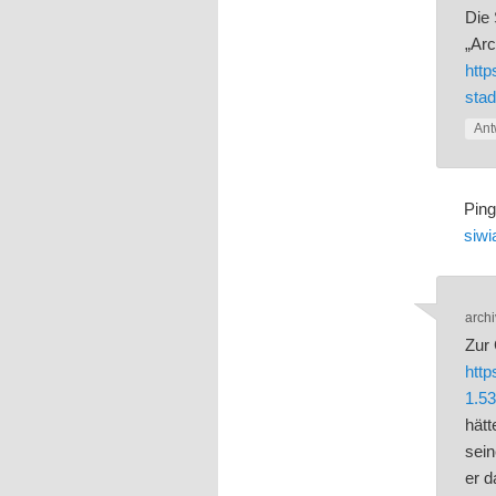
Die 
„Arc
http
sta
Ant
Pin
siwi
archi
Zur 
http
1.5
hätt
sein
er 