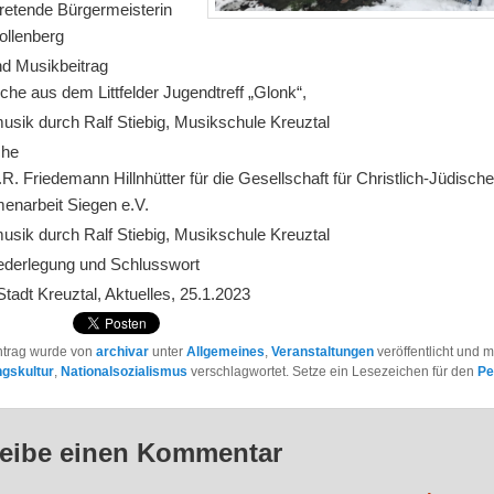
tretende Bürgermeisterin
ollenberg
nd Musikbeitrag
che aus dem Littfelder Jugendtreff „Glonk“,
usik durch Ralf Stiebig, Musikschule Kreuztal
che
i.R. Friedemann Hillnhütter für die Gesellschaft für Christlich-Jüdisch
narbeit Siegen e.V.
usik durch Ralf Stiebig, Musikschule Kreuztal
ederlegung und Schlusswort
Stadt Kreuztal, Aktuelles, 25.1.2023
ntrag wurde von
archivar
unter
Allgemeines
,
Veranstaltungen
veröffentlicht und m
ngskultur
,
Nationalsozialismus
verschlagwortet. Setze ein Lesezeichen für den
Pe
eibe einen Kommentar