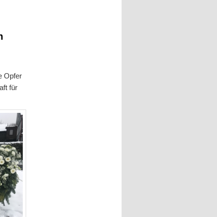
m
e Opfer
ft für