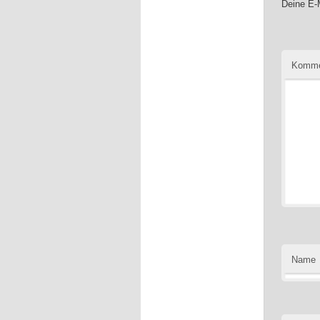
Deine E-M
Komme
Name