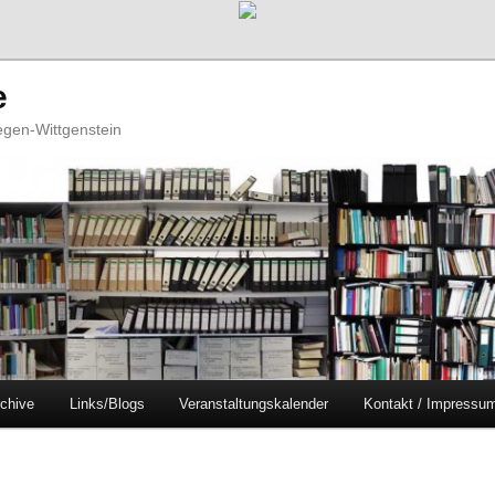
e
iegen-Wittgenstein
chive
Links/Blogs
Veranstaltungskalender
Kontakt / Impressu