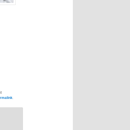
e
it
rmalink
.