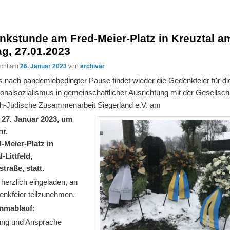
nkstunde am Fred-Meier-Platz in Kreuztal a
ag, 27.01.2023
licht am
26. Januar 2023
von
archivar
s nach pandemiebedingter Pause findet wieder die Gedenkfeier für di
onalsozialismus in gemeinschaftlicher Ausrichtung mit der Gesellscha
ich-Jüdische Zusammenarbeit Siegerland e.V. am
, 27. Januar 2023, um
hr,
-Meier-Platz in
-Littfeld,
traße, statt.
 herzlich eingeladen, an
enkfeier teilzunehmen.
mmablauf:
ng und Ansprache