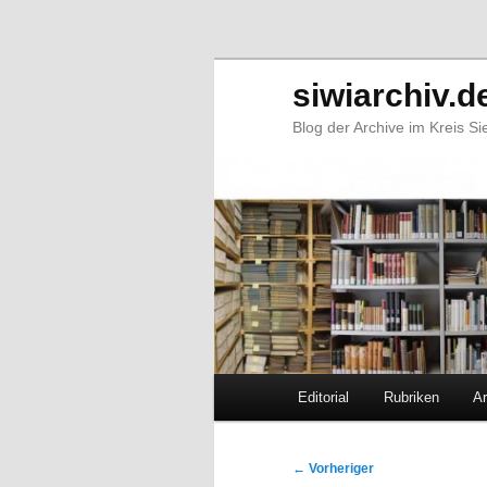
siwiarchiv.d
Blog der Archive im Kreis S
Hauptmenü
Editorial
Rubriken
Ar
Zum
Zum
primären
sekundären
Beitragsnavigation
←
Vorheriger