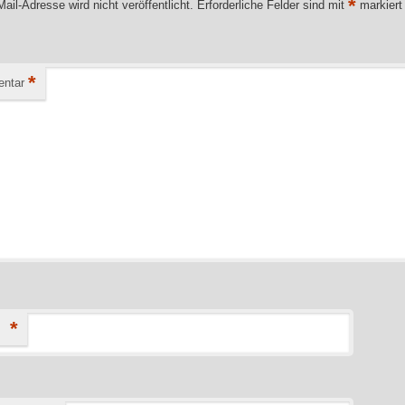
*
ail-Adresse wird nicht veröffentlicht.
Erforderliche Felder sind mit
markiert
*
ntar
*