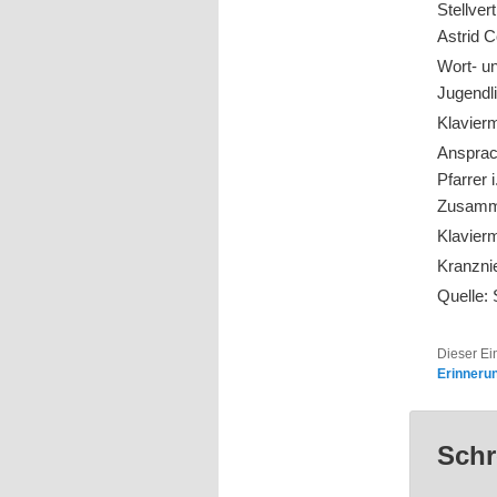
Stellver
Astrid C
Wort- u
Jugendli
Klavierm
Anspra
Pfarrer 
Zusamme
Klavierm
Kranzni
Quelle: 
Dieser Ei
Erinneru
Schr