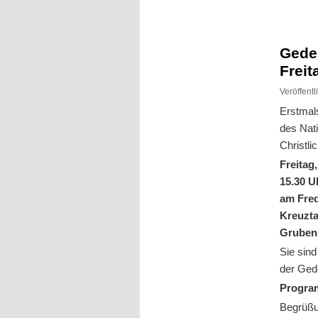
Inhalt
Inhalt
springen
springen
Gede
Freit
Veröffent
Erstmal
des Nati
Christl
Freitag
15.30 U
am Fred
Kreuztal
Grubens
Sie sind
der Ged
Progra
Begrüßu