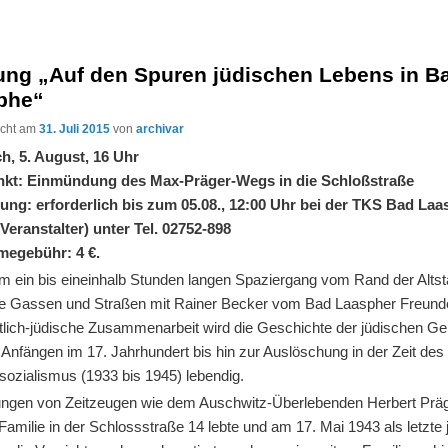
ung „Auf den Spuren jüdischen Lebens in B
phe“
licht am
31. Juli 2015
von
archivar
h, 5. August, 16 Uhr
nkt: Einmündung des Max-Präger-Wegs in die Schloßstraße
ng: erforderlich bis zum 05.08., 12:00 Uhr bei der TKS Bad La
eranstalter) unter Tel. 02752-898
megebühr: 4 €.
em ein bis eineinhalb Stunden langen Spaziergang vom Rand der Altst
ie Gassen und Straßen mit Rainer Becker vom Bad Laaspher Freund
istlich-jüdische Zusammenarbeit wird die Geschichte der jüdischen 
Anfängen im 17. Jahrhundert bis hin zur Auslöschung in der Zeit des
sozialismus (1933 bis 1945) lebendig.
ungen von Zeitzeugen wie dem Auschwitz-Überlebenden Herbert Präg
amilie in der Schlossstraße 14 lebte und am 17. Mai 1943 als letzte 