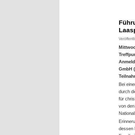
Inhalt
Inhalt
springen
springen
Führ
Laas
Veröffent
Mittwoc
Treffpu
Anmeldu
GmbH (V
Teilnah
Bei ein
durch d
für chr
von den 
National
Erinner
dessen F