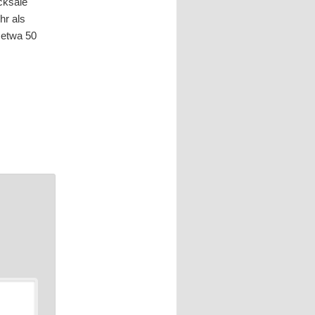
icksale
hr als
 etwa 50