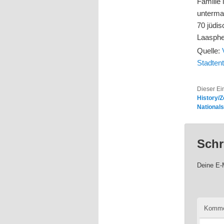
Familie 
unterma
70 jüdi
Laasphe
Quelle:
Stadten
Dieser Ei
History/Z
National
Schr
Deine E-M
Komme