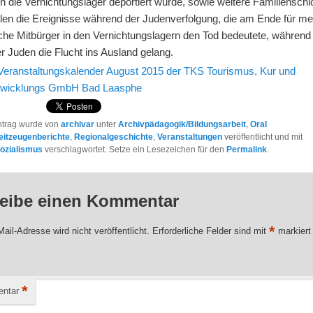
in die Vernichtungslager deportiert wurde, sowie weitere Familiensch
len die Ereignisse während der Judenverfolgung, die am Ende für me
sche Mitbürger in den Vernichtungslagern den Tod bedeutete, während
r Juden die Flucht ins Ausland gelang.
Veranstaltungskalender August 2015 der TKS Tourismus, Kur und
twicklungs GmbH Bad Laasphe
ntrag wurde von
archivar
unter
Archivpädagogik/Bildungsarbeit
,
Oral
eitzeugenberichte
,
Regionalgeschichte
,
Veranstaltungen
veröffentlicht und mit
sozialismus
verschlagwortet. Setze ein Lesezeichen für den
Permalink
.
eibe einen Kommentar
*
ail-Adresse wird nicht veröffentlicht.
Erforderliche Felder sind mit
markiert
*
ntar