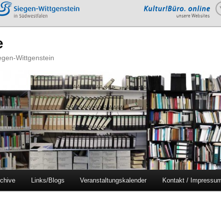
e
iegen-Wittgenstein
chive
Links/Blogs
Veranstaltungskalender
Kontakt / Impressu