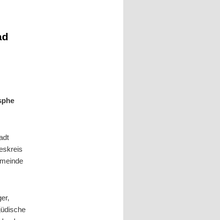
ad
asphe
adt
eskreis
Gemeinde
er,
jüdische