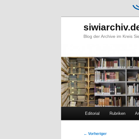
siwiarchiv.d
Blog der Archive im Kreis S
Hauptmenü
Editorial
Rubriken
Ar
Zum
Zum
primären
sekundären
Beitragsnavigation
←
Vorheriger