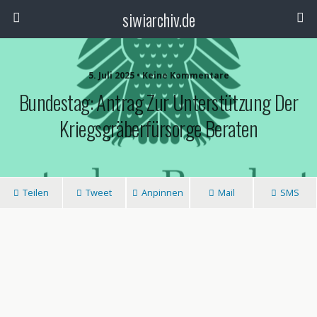
siwiarchiv.de
5. Juli 2025 • Keine Kommentare
Bundestag: Antrag Zur Unterstützung Der
Kriegsgräberfürsorge Beraten
Teilen
Tweet
Anpinnen
Mail
SMS