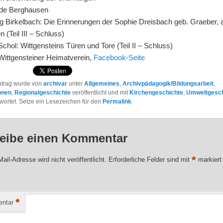
de Berghausen
g Birkelbach: Die Erinnerungen der Sophie Dreisbach geb. Graeber, a
n (Teil III – Schluss)
chol: Wittgensteins Türen und Tore (Teil II – Schluss)
 Wittgensteiner Heimatverein,
Facebook-Seite
ntrag wurde von
archivar
unter
Allgemeines
,
Archivpädagogik/Bildungsarbeit
,
onen
,
Regionalgeschichte
veröffentlicht und mit
Kirchengeschichte
,
Umweltgesch
wortet. Setze ein Lesezeichen für den
Permalink
.
eibe einen Kommentar
*
ail-Adresse wird nicht veröffentlicht.
Erforderliche Felder sind mit
markiert
*
ntar