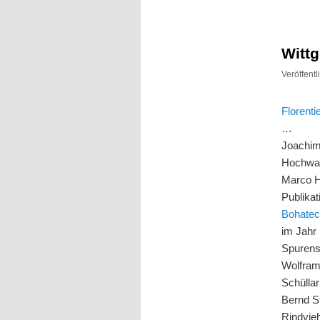
Inhalt
Inhalt
springen
springen
Wittg
Veröffent
Florent
…
Joachim
Hochwa
Marco Ho
Publika
Bohate
im Jahr 
Spuren
Wolfram
Schülla
Bernd S
Rindvie