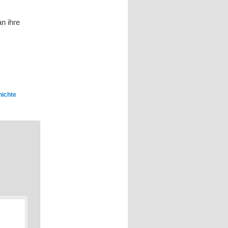
n ihre
ichte