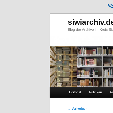
siwiarchiv.d
Blog der Archive im Kreis S
Hauptmenü
Editorial
Rubriken
Ar
Zum
Zum
primären
sekundären
Beitragsnavigation
←
Vorheriger