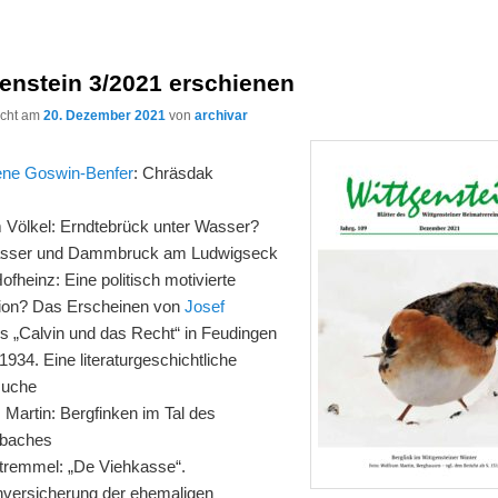
enstein 3/2021 erschienen
licht am
20. Dezember 2021
von
archivar
iene Goswin-Benfer
: Chräsdak
 Völkel: Erndtebrück unter Wasser?
sser und Dammbruck am Ludwigseck
fheinz: Eine politisch motivierte
tion? Das Erscheinen von
Josef
c
s „Calvin und das Recht“ in Feudingen
1934. Eine literaturgeschichtliche
suche
 Martin: Bergfinken im Tal des
rbaches
tremmel: „De Viehkasse“.
hversicherung der ehemaligen