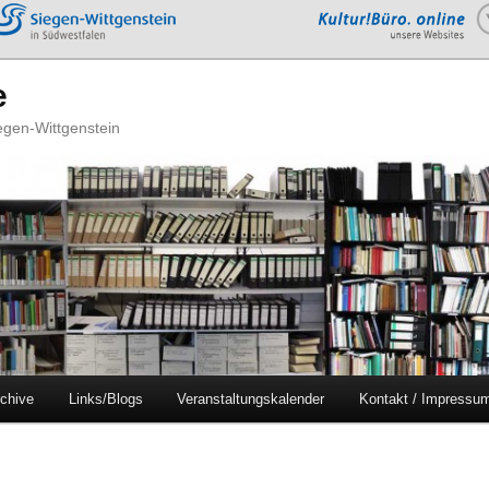
e
iegen-Wittgenstein
chive
Links/Blogs
Veranstaltungskalender
Kontakt / Impressu