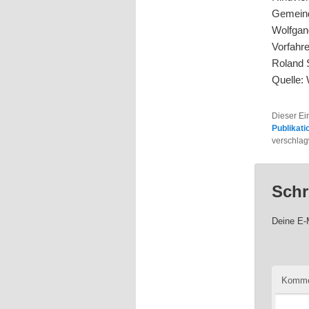
Gemein
Wolfgan
Vorfahre
Roland S
Quelle:
Dieser Ei
Publikati
verschlag
Schr
Deine E-M
Komme