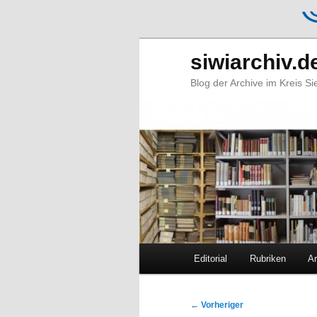
siwiarchiv.d
Blog der Archive im Kreis S
Hauptmenü
Editorial
Rubriken
Ar
Zum
Zum
primären
sekundären
Beitragsnavigation
←
Vorheriger