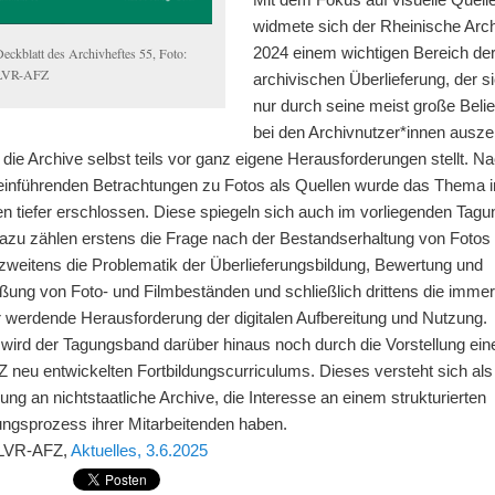
widmete sich der Rheinische Arch
2024 einem wichtigen Bereich de
Deckblatt des Archivheftes 55, Foto:
LVR-AFZ
archivischen Überlieferung, der si
nur durch seine meist große Belie
bei den Archivnutzer*innen ausze
die Archive selbst teils vor ganz eigene Herausforderungen stellt. N
 einführenden Betrachtungen zu Fotos als Quellen wurde das Thema i
en tiefer erschlossen. Diese spiegeln sich auch im vorliegenden Tag
Dazu zählen erstens die Frage nach der Bestandserhaltung von Fotos
 zweitens die Problematik der Überlieferungsbildung, Bewertung und
eßung von Foto- und Filmbeständen und schließlich drittens die imme
r werdende Herausforderung der digitalen Aufbereitung und Nutzung.
 wird der Tagungsband darüber hinaus noch durch die Vorstellung ei
 neu entwickelten Fortbildungscurriculums. Dieses versteht sich als
ng an nichtstaatliche Archive, die Interesse an einem strukturierten
ungsprozess ihrer Mitarbeitenden haben.
 LVR-AFZ,
Aktuelles, 3.6.2025