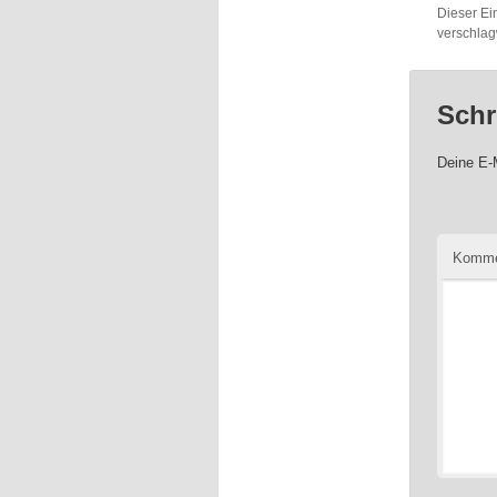
Dieser Ei
verschlag
Schr
Deine E-M
Komme