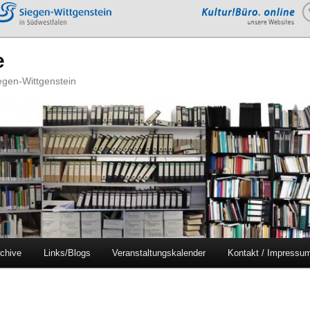
e
iegen-Wittgenstein
chive
Links/Blogs
Veranstaltungskalender
Kontakt / Impressu