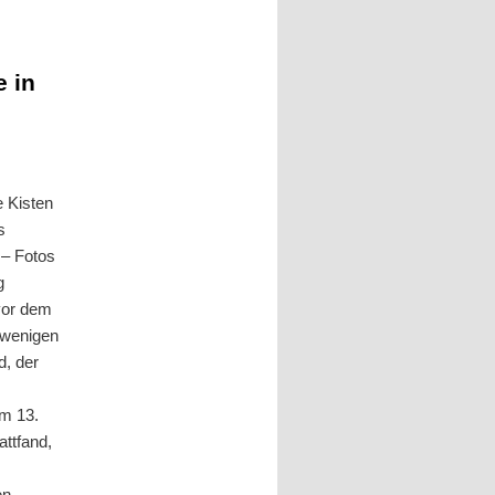
e in
 Kisten
s
 – Fotos
g
vor dem
 wenigen
d, der
am 13.
attfand,
en