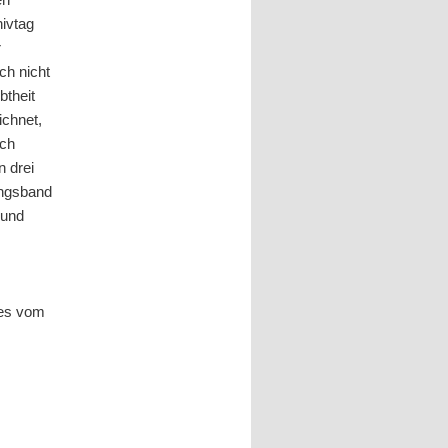
ivtag
r
ch nicht
btheit
ichnet,
ach
n drei
ungsband
 und
r
nes vom