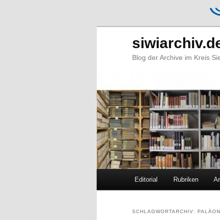
siwiarchiv.d
Blog der Archive im Kreis S
Hauptmenü
Editorial
Rubriken
Ar
Zum
Zum
primären
sekundären
SCHLAGWORTARCHIV:
PALÄO