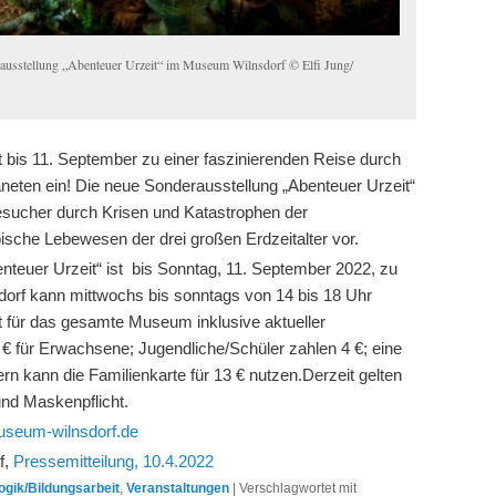
ausstellung „Abenteuer Urzeit“ im Museum Wilnsdorf © Elfi Jung/
bis 11. September zu einer faszinierenden Reise durch
neten ein! Die neue Sonderausstellung „Abenteuer Urzeit“
esucher durch Krisen und Katastrophen der
pische Lebewesen der drei großen Erdzeitalter vor.
nteuer Urzeit“ ist bis Sonntag, 11. September 2022, zu
rf kann mittwochs bis sonntags von 14 bis 18 Uhr
tt für das gesamte Museum inklusive aktueller
 € für Erwachsene; Jugendliche/Schüler zahlen 4 €; eine
ern kann die Familienkarte für 13 € nutzen.Derzeit gelten
nd Maskenpflicht.
seum-wilnsdorf.de
f,
Pressemitteilung, 10.4.2022
gik/Bildungsarbeit
,
Veranstaltungen
|
Verschlagwortet mit