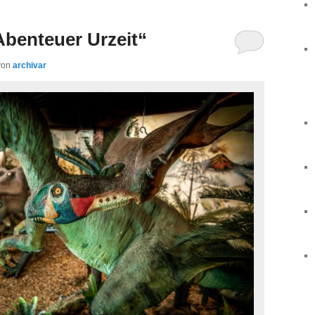
Abenteuer Urzeit“
von
archivar