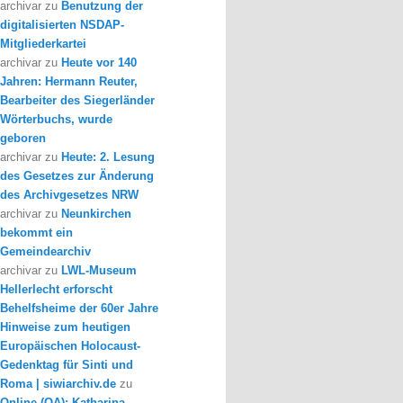
archivar
zu
Benutzung der
digitalisierten NSDAP-
Mitgliederkartei
archivar
zu
Heute vor 140
Jahren: Hermann Reuter,
Bearbeiter des Siegerländer
Wörterbuchs, wurde
geboren
archivar
zu
Heute: 2. Lesung
des Gesetzes zur Änderung
des Archivgesetzes NRW
archivar
zu
Neunkirchen
bekommt ein
Gemeindearchiv
archivar
zu
LWL-Museum
Hellerlecht erforscht
Behelfsheime der 60er Jahre
Hinweise zum heutigen
Europäischen Holocaust-
Gedenktag für Sinti und
Roma | siwiarchiv.de
zu
Online (OA): Katharina