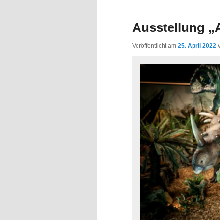
Inhalt
Inhalt
Ausstellung „
springen
springen
Veröffentlicht am
25. April 2022