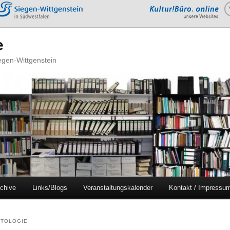
e
iegen-Wittgenstein
chive
Links/Blogs
Veranstaltungskalender
Kontakt / Impressu
NTOLOGIE