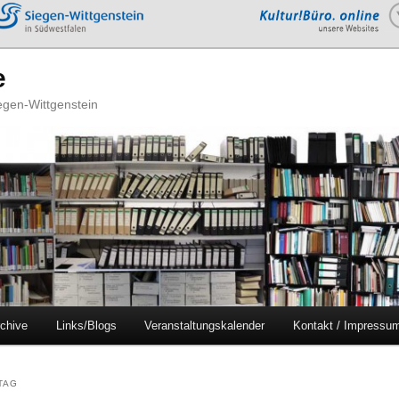
e
iegen-Wittgenstein
chive
Links/Blogs
Veranstaltungskalender
Kontakt / Impressu
TAG