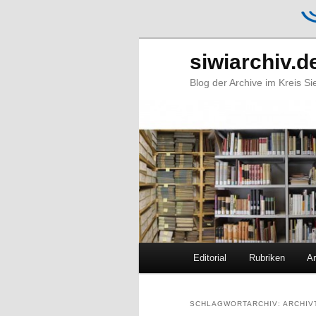
siwiarchiv.d
Blog der Archive im Kreis S
Hauptmenü
Editorial
Rubriken
Ar
Zum
Zum
primären
sekundären
SCHLAGWORTARCHIV:
ARCHIV