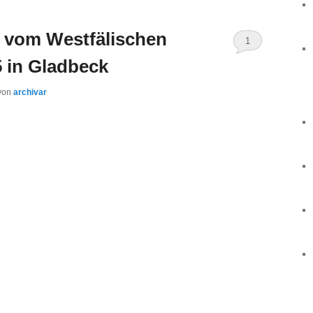
 vom Westfälischen
1
5 in Gladbeck
von
archivar