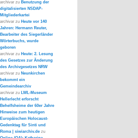
archivar
zu
Benutzung der
digitalisierten NSDAP-
Mitgliederkartei
archivar
zu
Heute vor 140
Jahren: Hermann Reuter,
Bearbeiter des Siegerländer
Wörterbuchs, wurde
geboren
archivar
zu
Heute: 2. Lesung
des Gesetzes zur Änderung
des Archivgesetzes NRW
archivar
zu
Neunkirchen
bekommt ein
Gemeindearchiv
archivar
zu
LWL-Museum
Hellerlecht erforscht
Behelfsheime der 60er Jahre
Hinweise zum heutigen
Europäischen Holocaust-
Gedenktag für Sinti und
Roma | siwiarchiv.de
zu
Online (OA): Katharina