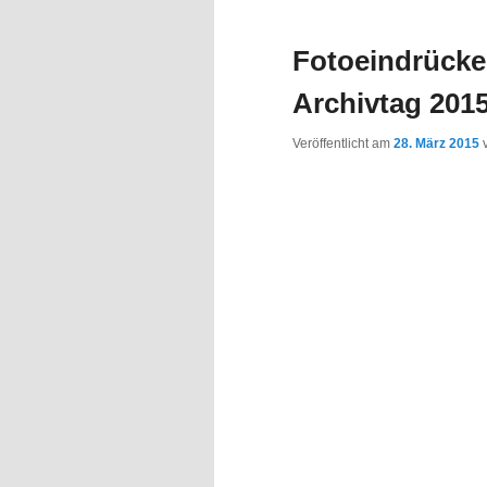
Inhalt
Inhalt
Fotoeindrücke
springen
springen
Archivtag 201
Veröffentlicht am
28. März 2015