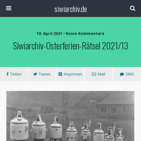
siwiarchiv.de
10. April 2021 • Keine Kommentare
Siwiarchiv-Osterferien-Rätsel 2021/13
Teilen
Tweet
Anpinnen
Mail
SMS