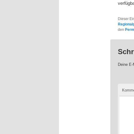
verfügb
Dieser Ei
Regional
den
Perm
Schr
Deine E-M
Komme