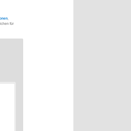
ionen
,
ichen für