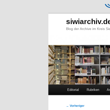
siwiarchiv.d
Blog der Archive im Kreis S
Hauptmenü
Editorial
Rubriken
Ar
Zum
Zum
primären
sekundären
Beitragsnavigation
←
Vorheriger