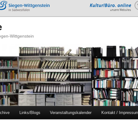
e
iegen-Wittgenstein
chive
Links/Blogs
Veranstaltungskalender
Kontakt / Impressu