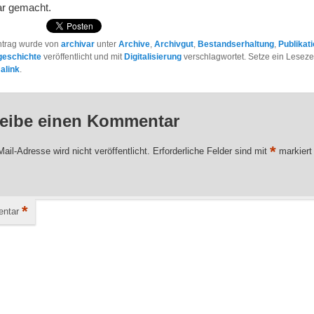
ar gemacht.
ntrag wurde von
archivar
unter
Archive
,
Archivgut
,
Bestandserhaltung
,
Publikat
geschichte
veröffentlicht und mit
Digitalisierung
verschlagwortet. Setze ein Leseze
alink
.
eibe einen Kommentar
*
ail-Adresse wird nicht veröffentlicht.
Erforderliche Felder sind mit
markiert
*
ntar