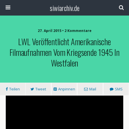
siwiarchiv.de
27. April 2015 • 2 Kommentare
LWL Veröffentlicht Amerikanische
Filmaufnahmen Vom Kriegsende 1945 In
Westfalen
Teilen
Tweet
Anpinnen
Mail
SMS