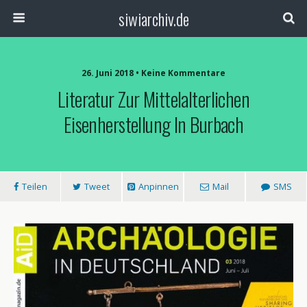
siwiarchiv.de
26. Juni 2018 • Keine Kommentare
Literatur Zur Mittelalterlichen
Eisenherstellung In Burbach
Teilen
Tweet
Anpinnen
Mail
SMS