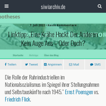
siwiarchiv.de
7. Juli 2022 • Keine Kommentare
Linktipp: „Eine Krähe Hackt Der Anderen
Kein Auge Aus – Oder Doch?
Teilen
Tweet
Anpinnen
Mail
SMS
Die Rolle der Ruhrindustriellen im
Nationalsozialismus im Spiegel ihrer Stellungnahmen
und Selbstauskünfte nach 1945.“
Ernst Poensgen
vs.
Friedrich Flick
.