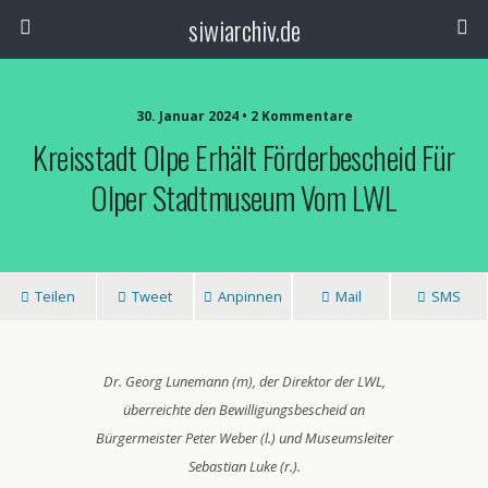
siwiarchiv.de
30. Januar 2024 • 2 Kommentare
Kreisstadt Olpe Erhält Förderbescheid Für
Olper Stadtmuseum Vom LWL
Teilen
Tweet
Anpinnen
Mail
SMS
Dr. Georg Lunemann (m), der Direktor der LWL,
überreichte den Bewilligungsbescheid an
Bürgermeister Peter Weber (l.) und Museumsleiter
Sebastian Luke (r.).