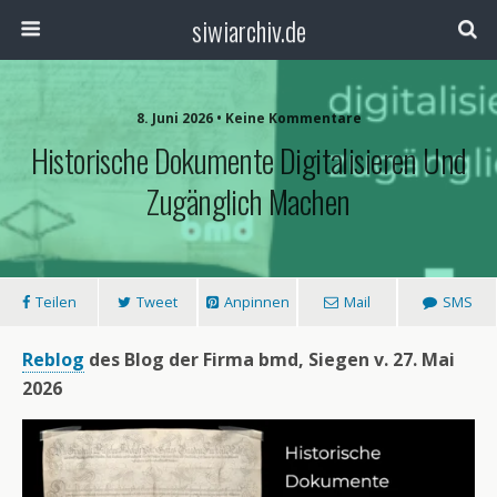
siwiarchiv.de
8. Juni 2026 • Keine Kommentare
Historische Dokumente Digitalisieren Und
Zugänglich Machen
Teilen
Tweet
Anpinnen
Mail
SMS
Reblog
des Blog der Firma bmd, Siegen v. 27. Mai
2026