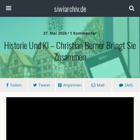
siwiarchiv.de
27. Mai 2026 • 1 Kommentar
Historie Und KI – Christian Berner Bringt Sie
Zusammen
Teilen
Tweet
Anpinnen
Mail
SMS