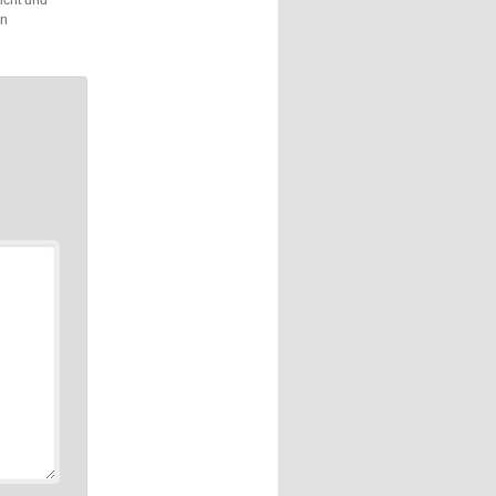
licht und
in