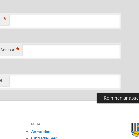
*
*
-Adresse
te
META
Anmelden
Eintrags-Feed