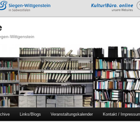
e
iegen-Wittgenstein
chive
Links/Blogs
Veranstaltungskalender
Kontakt / Impressu