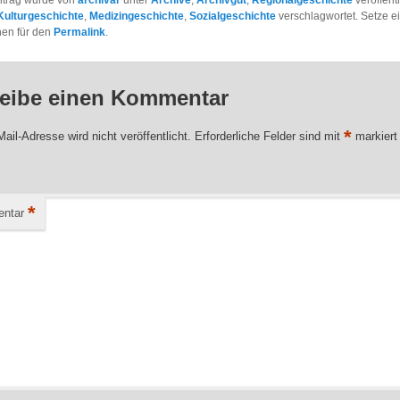
ntrag wurde von
archivar
unter
Archive
,
Archivgut
,
Regionalgeschichte
veröffent
Kulturgeschichte
,
Medizingeschichte
,
Sozialgeschichte
verschlagwortet. Setze e
hen für den
Permalink
.
eibe einen Kommentar
*
ail-Adresse wird nicht veröffentlicht.
Erforderliche Felder sind mit
markiert
*
ntar