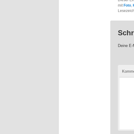
Dieser Ei
mit
Foto
,
Lesezeic
Schr
Deine E-M
Komme