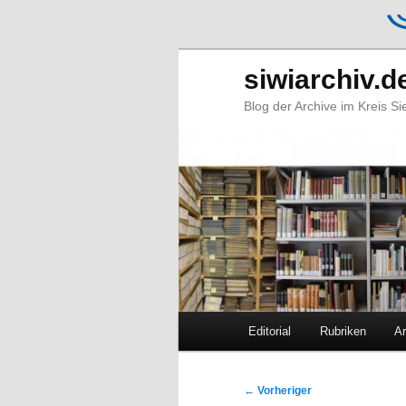
siwiarchiv.d
Blog der Archive im Kreis S
Hauptmenü
Editorial
Rubriken
Ar
Zum
Zum
primären
sekundären
Beitragsnavigation
←
Vorheriger