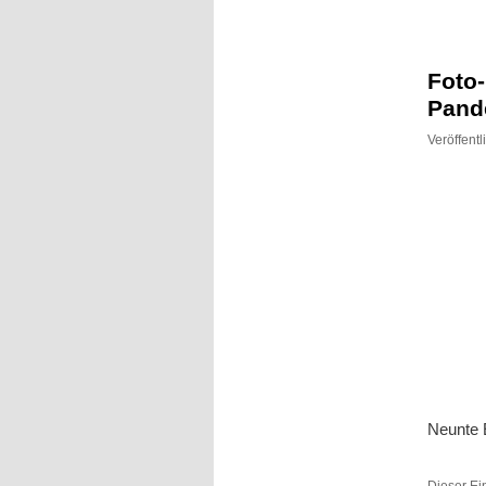
Inhalt
Inhalt
springen
springen
Foto
Pand
Veröffent
Neunte 