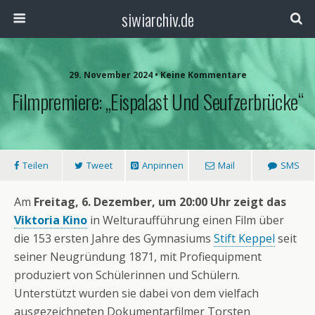
siwiarchiv.de
29. November 2024 • Keine Kommentare
Filmpremiere: „Eispalast Und Seufzerbrücke“
Teilen
Tweet
Anpinnen
Mail
SMS
Am
Freitag, 6. Dezember, um 20:00 Uhr zeigt das
Viktoria Kino
in Welturaufführung einen Film über
die 153 ersten Jahre des Gymnasiums
Stift Keppel
seit
seiner Neugründung 1871, mit Profiequipment
produziert von Schülerinnen und Schülern.
Unterstützt wurden sie dabei von dem vielfach
ausgezeichneten Dokumentarfilmer Torsten