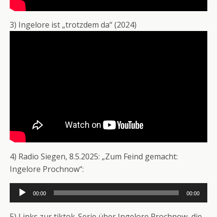
3) Ingelore ist „trotzdem da“ (2024)
4) Radio Siegen, 8.5.2025: „Zum Feind gemacht:
Ingelore Prochnow“:
Audio-
00:00
00:00
Player
5) Links zur tiktok-Serie über Ingelore Prochnow, die