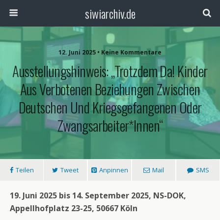
siwiarchiv.de
12. Juni 2025 • Keine Kommentare
Ausstellungshinweis: „trotzdem Da! Kinder
Aus Verbotenen Beziehungen Zwischen
Deutschen Und Kriegsgefangenen Oder
Zwangsarbeiter*innen“
Teilen
Tweet
Anpinnen
Mail
SMS
19. Juni 2025 bis 14. September 2025, NS-DOK,
Appellhofplatz 23-25, 50667 Köln