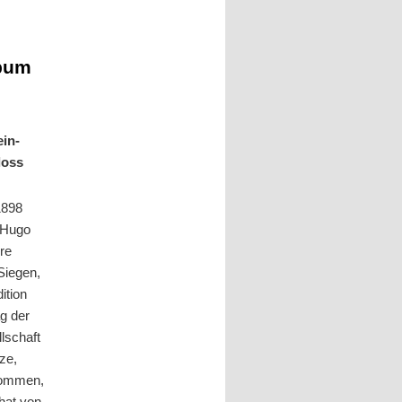
lbum
ein-
loss
1898
 Hugo
re
Siegen,
ition
ag der
lschaft
ze,
kommen,
hat von