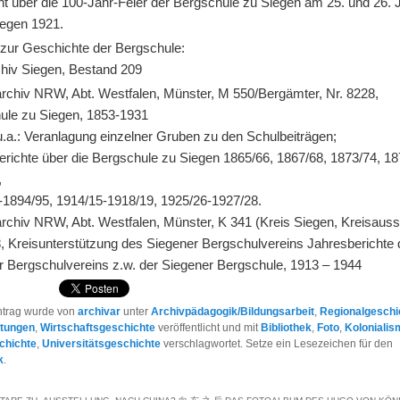
ht über die 100-Jahr-Feier der Bergschule zu Siegen am 25. und 26. 
iegen 1921.
 zur Geschichte der Bergschule:
chiv Siegen, Bestand 209
rchiv NRW, Abt. Westfalen, Münster, M 550/Bergämter, Nr. 8228,
ule zu Siegen, 1853-1931
u.a.: Veranlagung einzelner Gruben zu den Schulbeiträgen;
erichte über die Bergschule zu Siegen 1865/66, 1867/68, 1873/74, 18
,
-1894/95, 1914/15-1918/19, 1925/26-1927/28.
rchiv NRW, Abt. Westfalen, Münster, K 341 (Kreis Siegen, Kreisaus
8, Kreisunterstützung des Siegener Bergschulvereins Jahresberichte
r Bergschulvereins z.w. der Siegener Bergschule, 1913 – 1944
ntrag wurde von
archivar
unter
Archivpädagogik/Bildungsarbeit
,
Regionalgeschi
ltungen
,
Wirtschaftsgeschichte
veröffentlicht und mit
Bibliothek
,
Foto
,
Koloniali
chichte
,
Universitätsgeschichte
verschlagwortet. Setze ein Lesezeichen für den
k
.