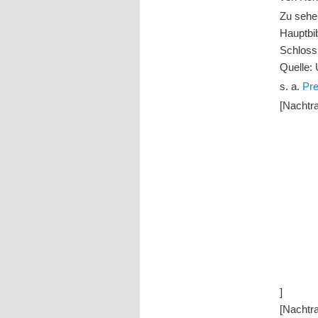
Zu sehe
Hauptbib
Schloss
Quelle: 
s. a.
Pre
[Nachtr
]
[Nachtr