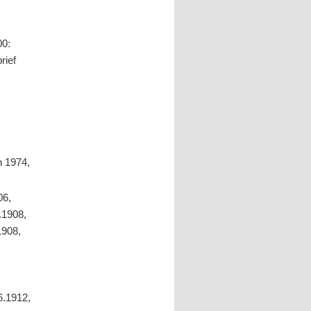
0:
rief
n 1974,
06,
.1908,
1908,
6.1912,