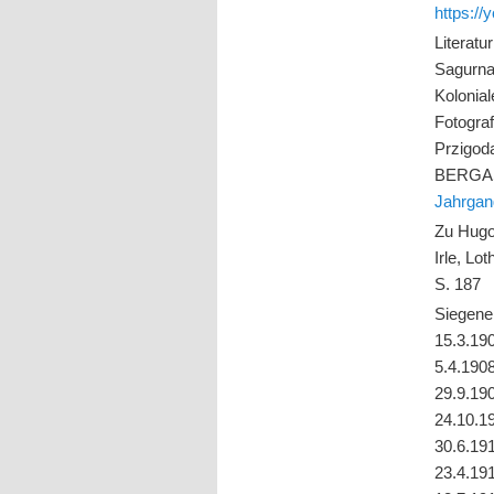
https:/
Literatu
Sagurn
Kolonia
Fotograf
Przigo
BERGA
Jahrgan
Zu Hugo
Irle, Lo
S. 187
Siegener
15.3.190
5.4.1908
29.9.190
24.10.19
30.6.191
23.4.191