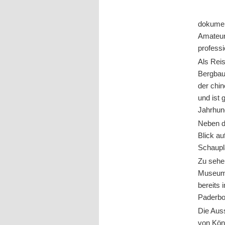
dokument
Amateur
professi
Als Reis
Bergbau
der chi
und ist 
Jahrhun
Neben d
Blick au
Schaupl
Zu sehe
Museum 
bereits
Paderbo
Die Aus
von Kön