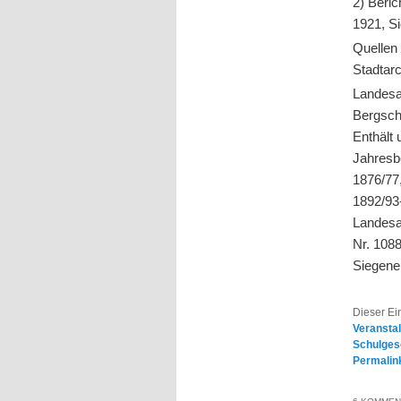
2) Beric
1921, S
Quellen
Stadtar
Landesa
Bergsch
Enthält 
Jahresb
1876/77
1892/93
Landesa
Nr. 108
Siegene
Dieser Ei
Veransta
Schulges
Permalin