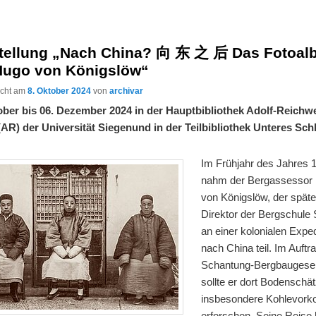
tellung „Nach China? 向 东 之 后 Das Fotoa
Hugo von Königslöw“
licht am
8. Oktober 2024
von
archivar
ober bis 06. Dezember 2024 in der Hauptbibliothek Adolf-Reichw
(AR) der Universität Siegenund in der Teilbibliothek Unteres Sch
Im Frühjahr des Jahres 
nahm der Bergassessor
von Königslöw, der späte
Direktor der Bergschule 
an einer kolonialen Exped
nach China teil. Im Auftr
Schantung-Bergbaugesel
sollte er dort Bodenschät
insbesondere Kohlevor
erforschen. Seine Reise 