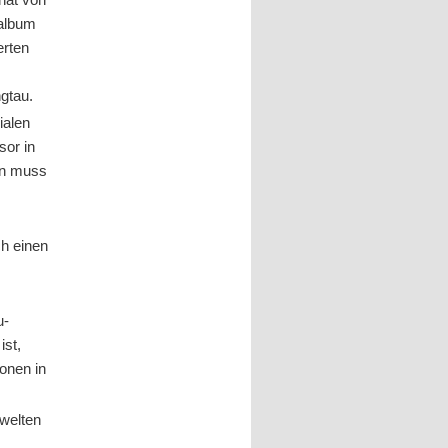
oalbum
erten
ngtau.
ialen
sor in
en muss
ch einen
u-
st,
onen in
dwelten