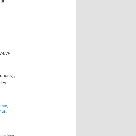
Juni
74/75,
schuss),
 des
chte
,
smus
,