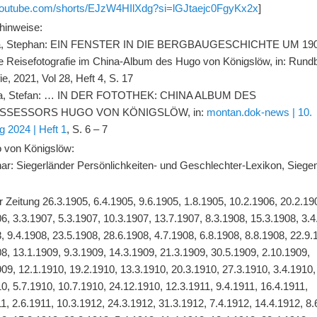
/youtube.com/shorts/EJzW4HIlXdg?si=lGJtaejc0FgyKx2x
]
rhinweise:
a, Stephan: EIN FENSTER IN DIE BERGBAUGESCHICHTE UM 190
le Reisefotografie im China-Album des Hugo von Königslöw, in: Rundb
ie, 2021, Vol 28, Heft 4, S. 17
da, Stefan: … IN DER FOTOTHEK: CHINA ALBUM DES
SSESSORS HUGO VON KÖNIGSLÖW, in:
montan.dok-news | 10.
g 2024 | Heft 1
, S. 6 – 7
 von Königslöw:
thar: Siegerländer Persönlichkeiten- und Geschlechter-Lexikon, Siege
 Zeitung 26.3.1905, 6.4.1905, 9.6.1905, 1.8.1905, 10.2.1906, 20.2.19
6, 3.3.1907, 5.3.1907, 10.3.1907, 13.7.1907, 8.3.1908, 15.3.1908, 3.4
, 9.4.1908, 23.5.1908, 28.6.1908, 4.7.1908, 6.8.1908, 8.8.1908, 22.9.
8, 13.1.1909, 9.3.1909, 14.3.1909, 21.3.1909, 30.5.1909, 2.10.1909,
09, 12.1.1910, 19.2.1910, 13.3.1910, 20.3.1910, 27.3.1910, 3.4.1910,
0, 5.7.1910, 10.7.1910, 24.12.1910, 12.3.1911, 9.4.1911, 16.4.1911,
1, 2.6.1911, 10.3.1912, 24.3.1912, 31.3.1912, 7.4.1912, 14.4.1912, 8.