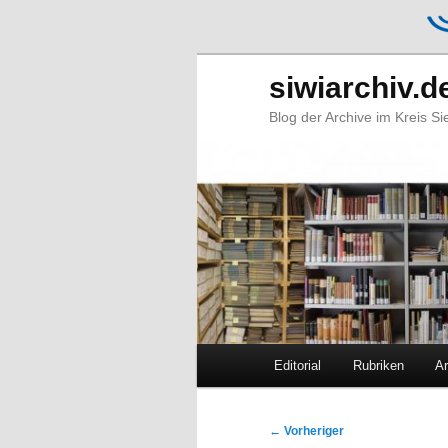
siwiarchiv.d
Blog der Archive im Kreis S
Hauptmenü
Editorial
Rubriken
Ar
Zum
Zum
primären
sekundären
Beitragsnavigation
←
Vorheriger