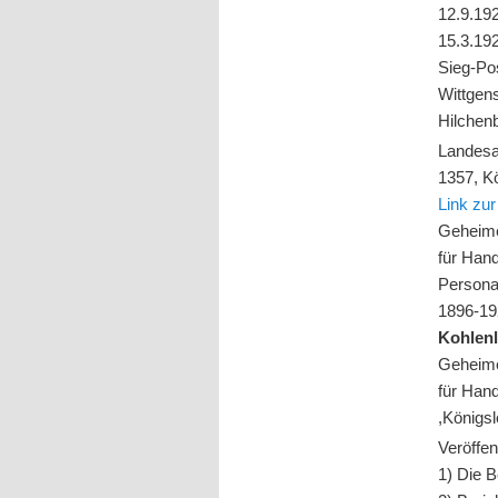
12.9.192
15.3.19
Sieg-Po
Wittgens
Hilchen
Landesa
1357, K
Link zur
Geheimes
für Han
Persona
1896-1
Kohlenl
Geheimes
für Han
,Königs
Veröffe
1) Die B