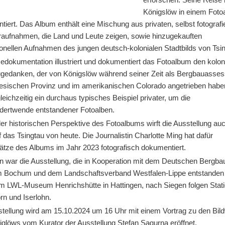
Königslöw in einem Fot
iert. Das Album enthält eine Mischung aus privaten, selbst fotografi
aufnahmen, die Land und Leute zeigen, sowie hinzugekauften
onellen Aufnahmen des jungen deutsch-kolonialen Stadtbilds von Tsi
edokumentation illustriert und dokumentiert das Fotoalbum den kolon
gedanken, der von Königslöw während seiner Zeit als Bergbauasses
nesischen Provinz und im amerikanischen Colorado angetrieben hab
gleichzeitig ein durchaus typisches Beispiel privater, um die
dertwende entstandener Fotoalben.
er historischen Perspektive des Fotoalbums wirft die Ausstellung au
f das Tsingtau von heute. Die Journalistin Charlotte Ming hat dafür
ätze des Albums im Jahr 2023 fotografisch dokumentiert.
n war die Ausstellung, die in Kooperation mit dem Deutschen Bergba
Bochum und dem Landschaftsverband Westfalen-Lippe entstanden i
 im LWL-Museum Henrichshütte in Hattingen, nach Siegen folgen Stati
rn und Iserlohn.
stellung wird am 15.10.2024 um 16 Uhr mit einem Vortrag zu den Bil
iglöws vom Kurator der Ausstellung Stefan Sagurna eröffnet.