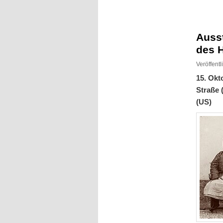
Inhalt
Inhalt
springen
springen
Auss
des 
Veröffent
15. Okt
Straße 
(US)