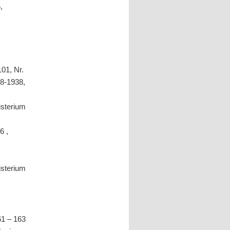
,
01, Nr.
88-1938,
isterium
6 ,
isterium
61 – 163