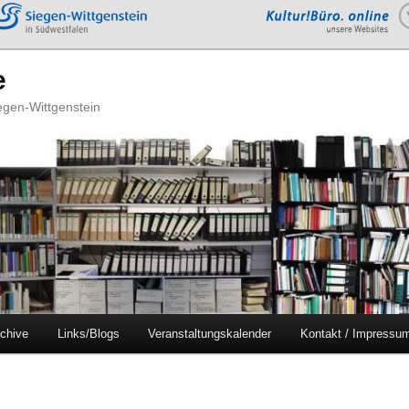
e
iegen-Wittgenstein
chive
Links/Blogs
Veranstaltungskalender
Kontakt / Impressu