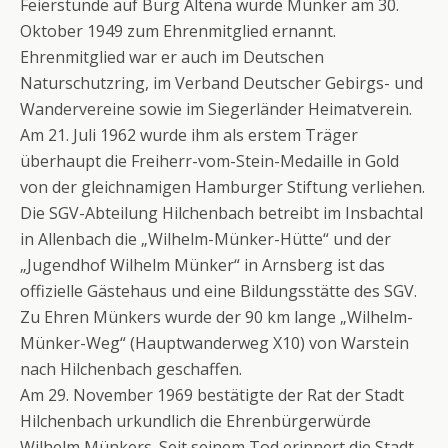
Feierstunde auf Burg Altena wurde Münker am 30.
Oktober 1949 zum Ehrenmitglied ernannt.
Ehrenmitglied war er auch im Deutschen
Naturschutzring, im Verband Deutscher Gebirgs- und
Wandervereine sowie im Siegerländer Heimatverein.
Am 21. Juli 1962 wurde ihm als erstem Träger
überhaupt die Freiherr-vom-Stein-Medaille in Gold
von der gleichnamigen Hamburger Stiftung verliehen.
Die SGV-Abteilung Hilchenbach betreibt im Insbachtal
in Allenbach die „Wilhelm-Münker-Hütte“ und der
„Jugendhof Wilhelm Münker“ in Arnsberg ist das
offizielle Gästehaus und eine Bildungsstätte des SGV.
Zu Ehren Münkers wurde der 90 km lange „Wilhelm-
Münker-Weg“ (Hauptwanderweg X10) von Warstein
nach Hilchenbach geschaffen.
Am 29. November 1969 bestätigte der Rat der Stadt
Hilchenbach urkundlich die Ehrenbürgerwürde
Wilhelm Münkers. Seit seinem Tod erinnert die Stadt