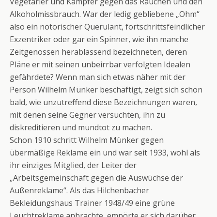
Vegetarier und Kämpfer gegen das Rauchen und den
Alkoholmissbrauch. War der ledig gebliebene „Ohm“
also ein notorischer Querulant, fortschrittsfeindlicher
Exzentriker oder gar ein Spinner, wie ihn manche
Zeitgenossen herablassend bezeichneten, deren
Pläne er mit seinen unbeirrbar verfolgten Idealen
gefährdete? Wenn man sich etwas näher mit der
Person Wilhelm Münker beschäftigt, zeigt sich schon
bald, wie unzutreffend diese Bezeichnungen waren,
mit denen seine Gegner versuchten, ihn zu
diskreditieren und mundtot zu machen.
Schon 1910 schritt Wilhelm Münker gegen
übermäßige Reklame ein und war seit 1933, wohl als
ihr einziges Mitglied, der Leiter der
„Arbeitsgemeinschaft gegen die Auswüchse der
Außenreklame“. Als das Hilchenbacher
Bekleidungshaus Trainer 1948/49 eine grüne
Leuchtreklame anbrachte, empörte er sich darüber,