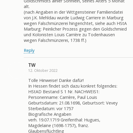
Goldschmidts alhier Söhnlein, seines Alters 5 Monat
alt.
(nach Angaben in der Wittgensteiner Familiendatei
von J.K. Mehldau wurde Ludwig Carriere in Marburg
wegen Falschmünzerei hingerichtet, siehe auch HStA
Marburg: Peinlicher Prozess gegen den Goldschmied
und Kolonisten Louis Carrière zu Todenhausen
wegen Falschmünzerei, 1738 ff.)
Reply
TW
12. Oktober 2022
Tolle Hinweise! Danke dafür!
In Hessen findet sich dazu konkret folgendes:
HStAD Bestand S 1 Nr. NACHWEIS1:
Personenname: Carrière, Paul Louis
Geburtsdatum: 21.08.1698, Geburtsort: Vevey
Sterbedatum: vor 1757
Biografische Angaben
verh. 19.07.1719 Greifenthal: Hugues,
Magdelaine (1698-1757), franz.
Glaubensflüchtling