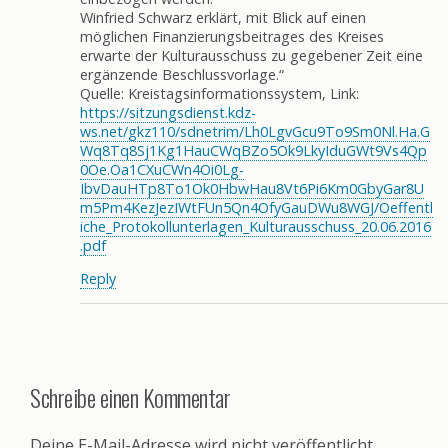
Winfried Schwarz erklärt, mit Blick auf einen
möglichen Finanzierungsbeitrages des Kreises
erwarte der Kulturausschuss zu gegebener Zeit eine
ergänzende Beschlussvorlage.“
Quelle: Kreistagsinformationssystem, Link:
https://sitzungsdienst.kdz-
ws.net/gkz110/sdnetrim/Lh0LgvGcu9To9Sm0Nl.Ha.G
Wq8Tq8Sj1Kg1HauCWqBZo5Ok9LkyIduGWt9Vs4Qp
0Oe.Oa1CXuCWn4Oi0Lg-
IbvDauHTp8To1Ok0HbwHau8Vt6Pi6Km0GbyGar8U
m5Pm4KezJezIWtFUn5Qn4OfyGauDWu8WGJ/Oeffentl
iche_Protokollunterlagen_Kulturausschuss_20.06.2016
.pdf
Reply
Schreibe einen Kommentar
Deine E-Mail-Adresse wird nicht veröffentlicht.