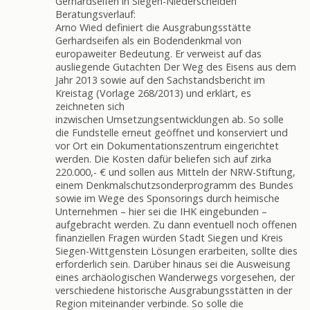
Gerhardseifen in Siegen-Niederschelden
Beratungsverlauf:
Arno Wied definiert die Ausgrabungsstätte
Gerhardseifen als ein Bodendenkmal von
europaweiter Bedeutung. Er verweist auf das
ausliegende Gutachten Der Weg des Eisens aus dem
Jahr 2013 sowie auf den Sachstandsbericht im
Kreistag (Vorlage 268/2013) und erklärt, es
zeichneten sich
inzwischen Umsetzungsentwicklungen ab. So solle
die Fundstelle erneut geöffnet und konserviert und
vor Ort ein Dokumentationszentrum eingerichtet
werden. Die Kosten dafür beliefen sich auf zirka
220.000,- € und sollen aus Mitteln der NRW-Stiftung,
einem Denkmalschutzsonderprogramm des Bundes
sowie im Wege des Sponsorings durch heimische
Unternehmen – hier sei die IHK eingebunden –
aufgebracht werden. Zu dann eventuell noch offenen
finanziellen Fragen würden Stadt Siegen und Kreis
Siegen-Wittgenstein Lösungen erarbeiten, sollte dies
erforderlich sein. Darüber hinaus sei die Ausweisung
eines archäologischen Wanderwegs vorgesehen, der
verschiedene historische Ausgrabungsstätten in der
Region miteinander verbinde. So solle die