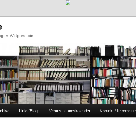
e
iegen-Wittgenstein
chive
Links/Blogs
Veranstaltungskalender
Kontakt / Impressu