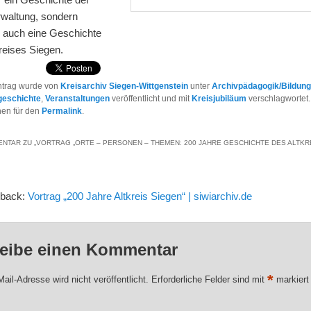
rwaltung, sondern
h auch eine Geschichte
reises Siegen.
ntrag wurde von
Kreisarchiv Siegen-Wittgenstein
unter
Archivpädagogik/Bildung
geschichte
,
Veranstaltungen
veröffentlicht und mit
Kreisjubiläum
verschlagwortet.
hen für den
Permalink
.
NTAR ZU „
VORTRAG „ORTE – PERSONEN – THEMEN: 200 JAHRE GESCHICHTE DES ALTKR
gback:
Vortrag „200 Jahre Altkreis Siegen“ | siwiarchiv.de
eibe einen Kommentar
*
ail-Adresse wird nicht veröffentlicht.
Erforderliche Felder sind mit
markiert