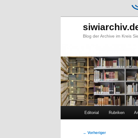
siwiarchiv.d
Blog der Archive im Kreis S
Hauptmenü
Editorial
Rubriken
Ar
Zum
Zum
primären
sekundären
Beitragsnavigation
←
Vorheriger