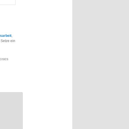
sarbeit
,
 Setze ein
EISES