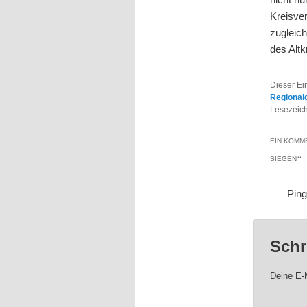
Kreisve
zugleic
des Altk
Dieser Ei
Regional
Lesezeic
EIN KOMME
SIEGEN“
“
Pin
Schr
Deine E-M