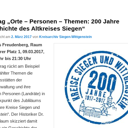
rag „Orte – Personen – Themen: 200 Jahre
ichte des Altkreises Siegen“
licht am
2. März 2017
von
Kreisarchiv Siegen-Wittgenstein
s Freudenberg, Raum
rer Platz 1, 09.03.2017,
hr bis 21:30 Uhr
rag rückt am Beispiel
hlter Themen die
sstätten der
rwaltung und ihre
n Personen (Landräte) in
ckpunkt des Jubliläums
hre Kreise Siegen und
tein“. Der Historiker Dr.
laum skizziert damit
r ein Geschichte der