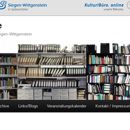
e
iegen-Wittgenstein
chive
Links/Blogs
Veranstaltungskalender
Kontakt / Impressu