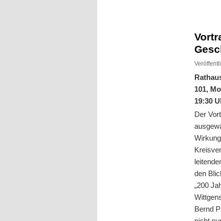
Inhalt
Inhalt
springen
springen
Vort
Gesch
Veröffent
Rathau
101, Mo
19:30 U
Der Vort
ausgewä
Wirkung
Kreisve
leitende
den Bli
„200 Ja
Wittgens
Bernd P
nicht nu