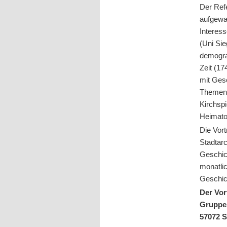
Der Refe
aufgewa
Interess
(Uni Si
demogra
Zeit (1
mit Gesc
Themen.
Kirchsp
Heimato
Die Vor
Stadtar
Geschic
monatli
Geschich
Der Vor
Gruppen
57072 S