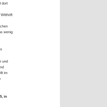
 dort
 Witthöft
schen
as wenig
es
e und
und
lt im
n
m
, in