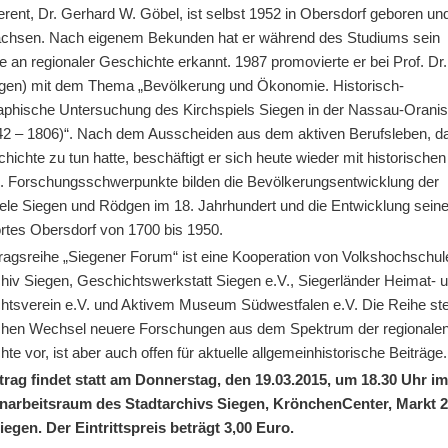
rent, Dr. Gerhard W. Göbel, ist selbst 1952 in Obersdorf geboren und
chsen. Nach eigenem Bekunden hat er während des Studiums sein
e an regionaler Geschichte erkannt. 1987 promovierte er bei Prof. Dr.
egen) mit dem Thema „Bevölkerung und Ökonomie. Historisch-
phische Untersuchung des Kirchspiels Siegen in der Nassau-Orani
742 – 1806)“. Nach dem Ausscheiden aus dem aktiven Berufsleben, d
hichte zu tun hatte, beschäftigt er sich heute wieder mit historischen
 Forschungsschwerpunkte bilden die Bevölkerungsentwicklung der
iele Siegen und Rödgen im 18. Jahrhundert und die Entwicklung sein
rtes Obersdorf von 1700 bis 1950.
tragsreihe „Siegener Forum“ ist eine Kooperation von Volkshochschul
chiv Siegen, Geschichtswerkstatt Siegen e.V., Siegerländer Heimat- 
htsverein e.V. und Aktivem Museum Südwestfalen e.V. Die Reihe stel
chen Wechsel neuere Forschungen aus dem Spektrum der regionale
te vor, ist aber auch offen für aktuelle allgemeinhistorische Beiträge.
trag findet statt am Donnerstag, den 19.03.2015, um 18.30 Uhr i
arbeitsraum des Stadtarchivs Siegen, KrönchenCenter, Markt 25
iegen. Der Eintrittspreis beträgt 3,00 Euro.