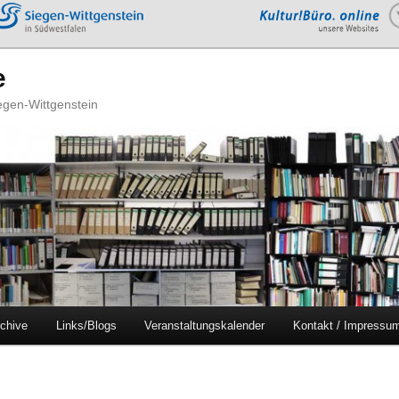
e
iegen-Wittgenstein
chive
Links/Blogs
Veranstaltungskalender
Kontakt / Impressu