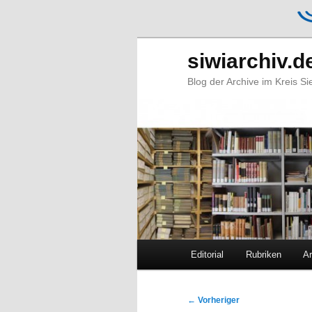
siwiarchiv.d
Blog der Archive im Kreis S
Hauptmenü
Editorial
Rubriken
Ar
Zum
Zum
primären
sekundären
Beitragsnavigation
←
Vorheriger