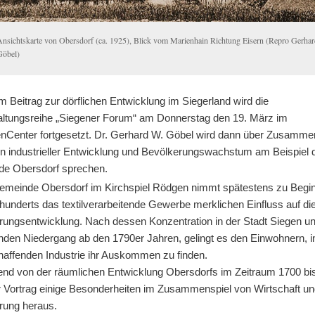
Ansichtskarte von Obersdorf (ca. 1925), Blick vom Marienhain Richtung Eisern (Repro Gerha
Göbel)
m Beitrag zur dörflichen Entwicklung im Siegerland wird die
altungsreihe „Siegener Forum“ am Donnerstag den 19. März im
nCenter fortgesetzt. Dr. Gerhard W. Göbel wird dann über Zusamm
n industrieller Entwicklung und Bevölkerungswachstum am Beispiel 
e Obersdorf sprechen.
Gemeinde Obersdorf im Kirchspiel Rödgen nimmt spätestens zu Begi
hunderts das textilverarbeitende Gewerbe merklichen Einfluss auf di
rungsentwicklung. Nach dessen Konzentration in der Stadt Siegen 
nden Niedergang ab den 1790er Jahren, gelingt es den Einwohnern, i
haffenden Industrie ihr Auskommen zu finden.
nd von der räumlichen Entwicklung Obersdorfs im Zeitraum 1700 bi
der Vortrag einige Besonderheiten im Zusammenspiel von Wirtschaft u
rung heraus.