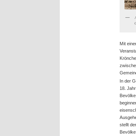
Mit eine
Veranst
Krönche
zwische
Gemeind
In der 
18. Jahr
Bevölke
beginne
eisensc
Ausgehe
stellt 
Bevölke