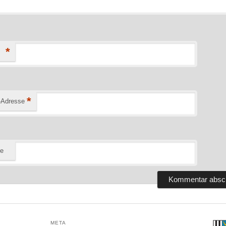
*
*
-Adresse
te
META