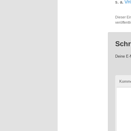
s. a.
VHS
Dieser Ei
veröffent
Schr
Deine E-M
Komme