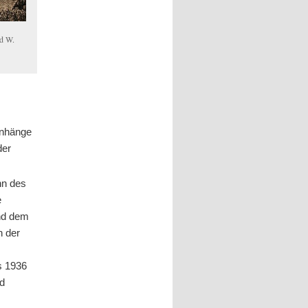
rd W.
enhänge
der
nn des
e
und dem
n der
s 1936
nd