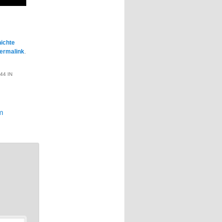
ichte
ermalink
.
44 IN
m