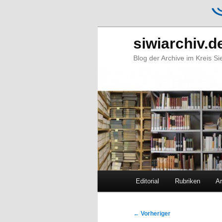
siwiarchiv.d
Blog der Archive im Kreis S
Hauptmenü
Editorial
Rubriken
Ar
Zum
Zum
primären
sekundären
Beitragsnavigation
←
Vorheriger