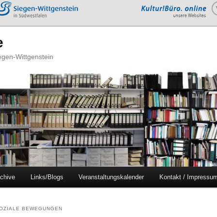
e
iegen-Wittgenstein
chive
Links/Blogs
Veranstaltungskalender
Kontakt / Impressu
OZIALE BEWEGUNGEN