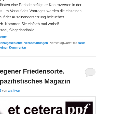
lösten eine Periode heftigster Kontroversen in der
us. Im Verlauf des Vortrages werden die einzelnen
rlauf der Auseinandersetzung beleuchtet.
ch. Kommen Sie einfach mal vorbei!
tsaal, Siegerlandhalle
ramm
ionalgeschichte
,
Veranstaltungen
|
Verschlagwortet mit
Neue
 einen Kommentar
egener Friedensorte.
h-pazifistisches Magazin
5
von
archivar