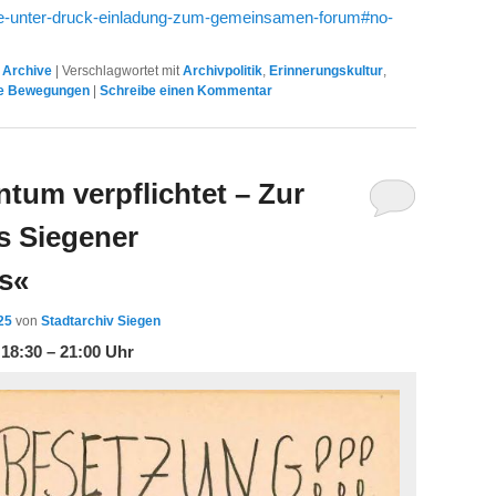
ive-unter-druck-einladung-zum-gemeinsamen-forum#no-
,
Archive
|
Verschlagwortet mit
Archivpolitik
,
Erinnerungskultur
,
le Bewegungen
|
Schreibe einen Kommentar
ntum verpflichtet – Zur
s Siegener
s«
25
von
Stadtarchiv Siegen
 18:30 – 21:00 Uhr