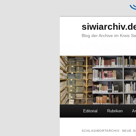
siwiarchiv.d
Blog der Archive im Kreis S
Hauptmenü
Editorial
Rubriken
Ar
Zum
Zum
primären
sekundären
SCHLAGWORTARCHIV:
NEUE S