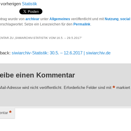
r vorherigen
Statistik
ntrag wurde von
archivar
unter
Allgemeines
veröffentlicht und mit
Nutzung
,
social
rschlagwortet. Setze ein Lesezeichen für den
Permalink
.
NTAR ZU „
SIWIARCHIV-STATISTIK VOM 16.5. – 29.5.2017
“
gback:
siwiarchiv-Statistik: 30.5. – 12.6.2017 | siwiarchiv.de
eibe einen Kommentar
*
ail-Adresse wird nicht veröffentlicht.
Erforderliche Felder sind mit
markiert
*
ntar