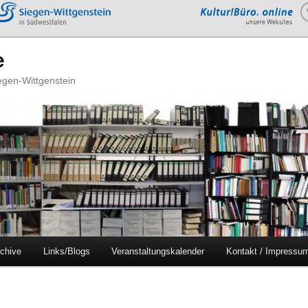
e
iegen-Wittgenstein
chive
Links/Blogs
Veranstaltungskalender
Kontakt / Impressu