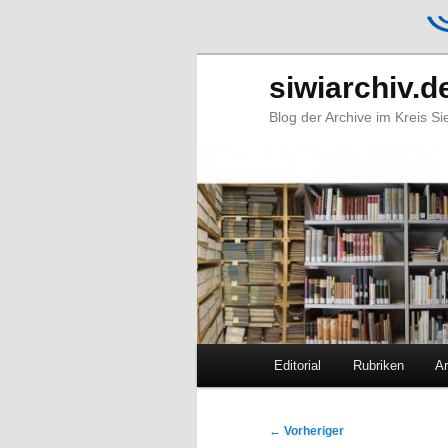
siwiarchiv.d
Blog der Archive im Kreis S
Hauptmenü
Editorial
Rubriken
Ar
Zum
Zum
primären
sekundären
Beitragsnavigation
←
Vorheriger