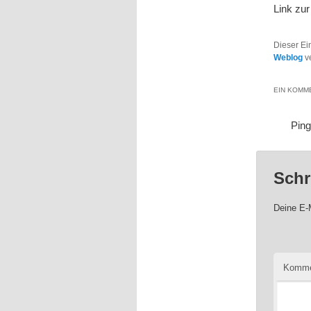
Link zu
Dieser Ei
Weblog
ve
EIN KOMME
Pin
Schr
Deine E-M
Komme