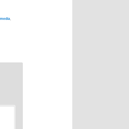
 media
,