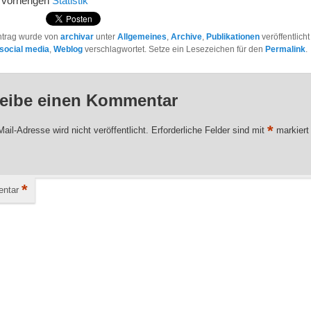
r vorherigen
Statistik
ntrag wurde von
archivar
unter
Allgemeines
,
Archive
,
Publikationen
veröffentlicht
social media
,
Weblog
verschlagwortet. Setze ein Lesezeichen für den
Permalink
.
eibe einen Kommentar
*
ail-Adresse wird nicht veröffentlicht.
Erforderliche Felder sind mit
markiert
*
ntar