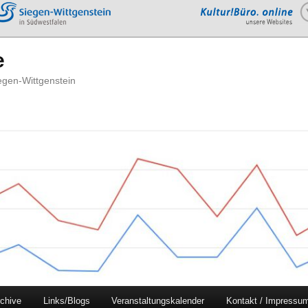
e
iegen-Wittgenstein
chive
Links/Blogs
Veranstaltungskalender
Kontakt / Impressu