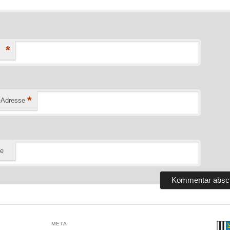
*
*
-Adresse
te
META