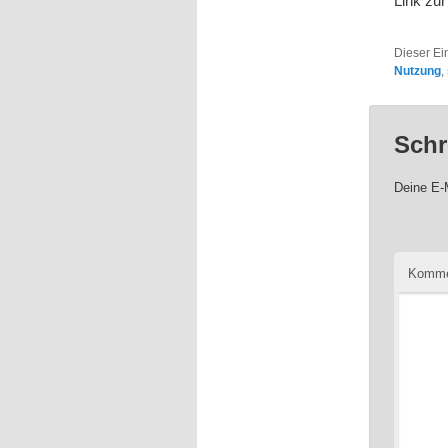
Link zu
Dieser Ei
Nutzung
,
Schr
Deine E-M
Komme