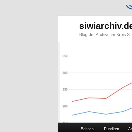
siwiarchiv.d
Blog der Archive im Kreis S
Hauptmenü
Editorial
Rubriken
Ar
Zum
Zum