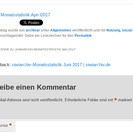
r
Monatsstatistik Apri l2017
ntrag wurde von
archivar
unter
Allgemeines
veröffentlicht und mit
Nutzung
,
social
rschlagwortet. Setze ein Lesezeichen für den
Permalink
.
NTAR ZU „
SIWIARCHIV-MONATSSTATISTIK MAI 2017
“
gback:
siwiarchiv-Monatsstatistik Juni 2017 | siwiarchiv.de
eibe einen Kommentar
*
ail-Adresse wird nicht veröffentlicht.
Erforderliche Felder sind mit
markiert
*
ntar