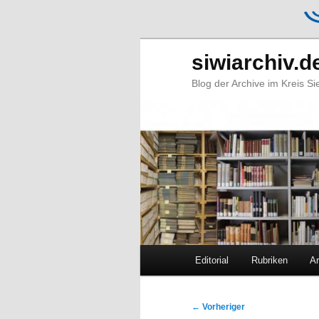
siwiarchiv.d
Blog der Archive im Kreis S
Hauptmenü
Editorial
Rubriken
Ar
Zum
Zum
primären
sekundären
Beitragsnavigation
←
Vorheriger