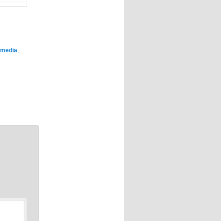
 media
,