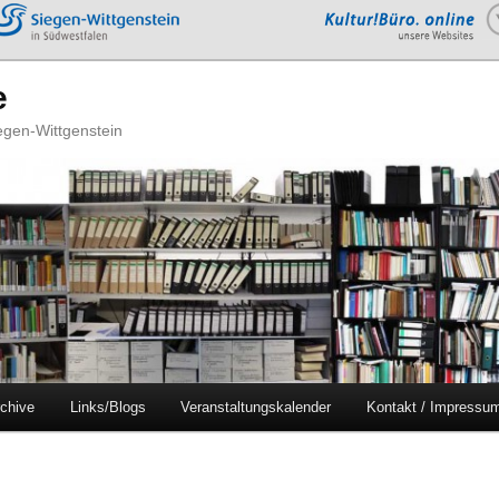
e
iegen-Wittgenstein
chive
Links/Blogs
Veranstaltungskalender
Kontakt / Impressu