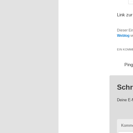
Link zu
Dieser Ei
Weblog
ve
EIN KOMME
Pin
Schr
Deine E-M
Komme