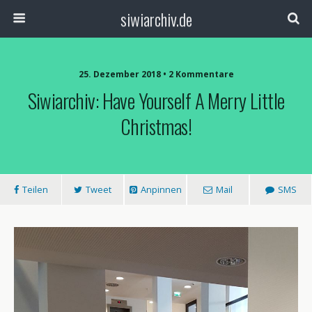
siwiarchiv.de
25. Dezember 2018 • 2 Kommentare
Siwiarchiv: Have Yourself A Merry Little
Christmas!
Teilen
Tweet
Anpinnen
Mail
SMS