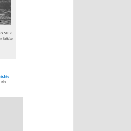
er Stelle
ue Brücke
hichte
,
 ein