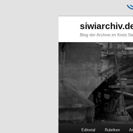
siwiarchiv.d
Blog der Archive im Kreis S
Hauptmenü
Editorial
Rubriken
Ar
Zum
Zum