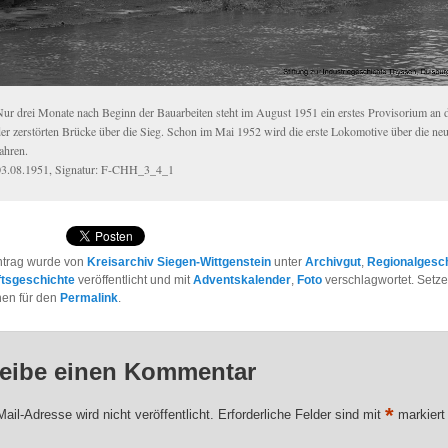
Nur drei Monate nach Beginn der Bauarbeiten steht im August 1951 ein erstes Provisorium an d
der zerstörten Brücke über die Sieg. Schon im Mai 1952 wird die erste Lokomotive über die ne
fahren.
03.08.1951, Signatur: F-CHH_3_4_1
ntrag wurde von
Kreisarchiv Siegen-Wittgenstein
unter
Archivgut
,
Regionalgesc
ftsgeschichte
veröffentlicht und mit
Adventskalender
,
Foto
verschlagwortet. Setze
hen für den
Permalink
.
eibe einen Kommentar
*
ail-Adresse wird nicht veröffentlicht.
Erforderliche Felder sind mit
markiert