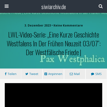
siwiarchiv.de
3. Dezember 2023 • Keine Kommentare
LWL-Video-Serie: „Eine Kurze Geschichte
Westfalens In Der Frühen Neuzeit 03/07“:
Der Westfälische Friede |
Teilen
Tweet
Anpinnen
Mail
SMS