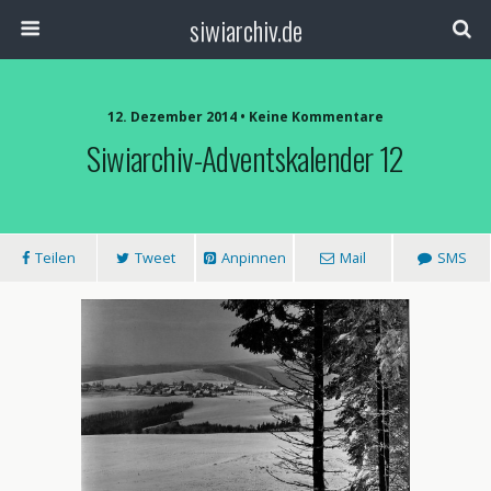
siwiarchiv.de
12. Dezember 2014 • Keine Kommentare
Siwiarchiv-Adventskalender 12
Teilen
Tweet
Anpinnen
Mail
SMS