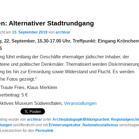
n: Alternativer Stadtrundgang
licht am
15. September 2019
von
archivar
, 22. September, 15.30-17.00 Uhr, Treffpunkt: Eingang Krönchen
5
g führt entlang der Geschäfte ehemaliger jüdischer Inhaber, der
teine und politischer Denkmäler. Thematisiert werden Diskriminierun
ung bis hin zur Ermordung sowie Widerstand und Flucht. Es werden
che Fotos gezeigt.“
 Traute Fries, Klaus Merklein
erbeitrag: 5 €
 Aktives Museum Südwestfalen,
Veranstaltungen
ntrag wurde von
archivar
unter
Archivpädagogik/Bildungsarbeit
,
Regionalgeschi
ltungen
veröffentlicht und mit
Erinnerungskultur
,
Nationalsozialismus
verschlagwo
 Lesezeichen für den
Permalink
.