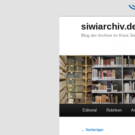
siwiarchiv.d
Blog der Archive im Kreis S
Hauptmenü
Editorial
Rubriken
Ar
Zum
Zum
primären
sekundären
Beitragsnavigation
←
Vorheriger