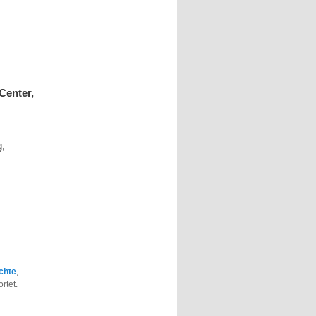
Center,
g,
chte
,
rtet.