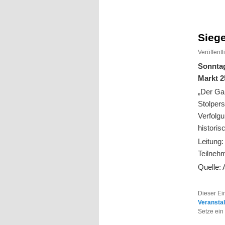
Inhalt
Inhalt
springen
springen
Siege
Veröffent
Sonntag
Markt 2
„Der Gan
Stolpers
Verfolg
historis
Leitung:
Teilnehm
Quelle:
Dieser Ei
Veransta
Setze ein