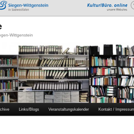
e
iegen-Wittgenstein
chive
Links/Blogs
Veranstaltungskalender
Kontakt / Impressu