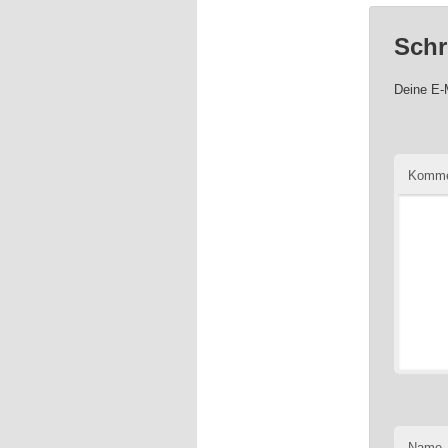
Schr
Deine E-M
Komme
Name